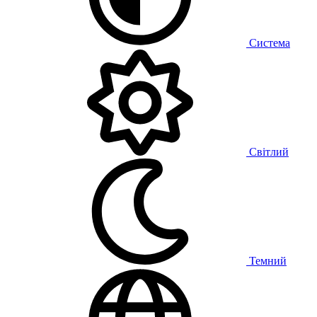
Система
Світлий
Темний