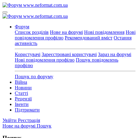
Форум
Список розділів
Нове на форумі
Нові повідомлення
Нові
повідомлення профілю
Рекомендований вміст
Остання
активність
Користувачі
Зареєстровані користувачі
Зараз на форумі
Нові повідомлення профілю
Пошук повідомлень
профілю
Пошук по форуму
Війна
Новини
Статті
Рецензії
Івенти
Підтримати
Увійти
Реєстрація
Нове на форумі
Пошук
Пошук