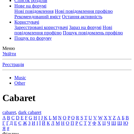
Список розділів
Нове на форумі
Нові повідомлення
Нові повідомлення профілю
Рекомендований вміст
Остання активність
Користувачі
Зареєстровані користувачі
Зараз на форумі
Нові
повідомлення профілю
Пошук повідомлень профілю
Пошук по форуму
Меню
Увійти
Реєстрація
Music
Other
Cabaret
cabaret
,
dark cabaret
A
B
C
D
E
F
G
H
I
J
K
L
M
N
O
P
Q
R
S
T
U
V
W
X
Y
Z
А
Б
В
Г
Ґ
Д
Е
Є
Ж
З
И
І
Ї
Й
К
Л
М
Н
О
П
Р
С
Т
У
Ф
Х
Ц
Ч
Ш
Щ
Ю
Я
#
Фільтри