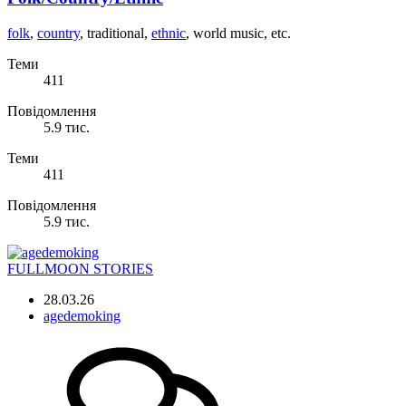
folk
,
country
, traditional,
ethnic
, world music, etc.
Теми
411
Повідомлення
5.9 тис.
Теми
411
Повідомлення
5.9 тис.
FULLMOON STORIES
28.03.26
agedemoking