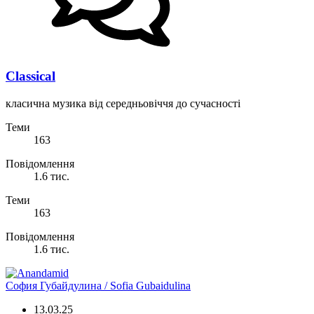
Classical
класична музика від середньовіччя до сучасності
Теми
163
Повідомлення
1.6 тис.
Теми
163
Повідомлення
1.6 тис.
София Губайдулина / Sofia Gubaidulina
13.03.25