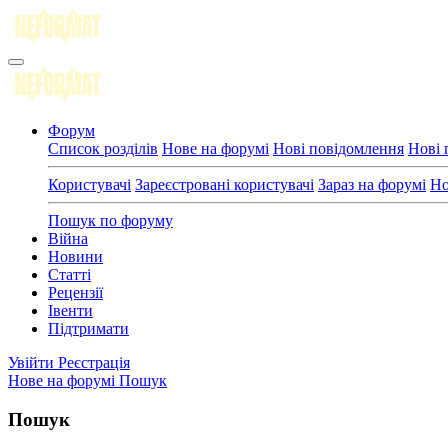
Форум
Список розділів
Нове на форумі
Нові повідомлення
Нові 
Користувачі
Зареєстровані користувачі
Зараз на форумі
Но
Пошук по форуму
Війна
Новини
Статті
Рецензії
Івенти
Підтримати
Увійти
Реєстрація
Нове на форумі
Пошук
Пошук