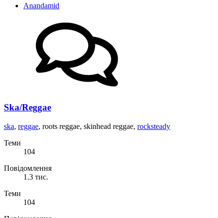
Anandamid
Ska/Reggae
ska
,
reggae
, roots reggae, skinhead reggae,
rocksteady
Теми
104
Повідомлення
1.3 тис.
Теми
104