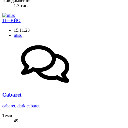
Повідомлення
1.3 тис.
The ВЙО
15.11.23
uliss
Cabaret
cabaret
,
dark cabaret
Теми
49