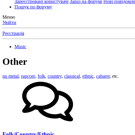
Зареєстровані користувачі
Зараз на форумі
Нові повідомл
Пошук по форуму
Меню
Увійти
Реєстрація
Music
Other
nu metal
,
rapcore
,
folk
,
country
,
classical
,
ethnic
,
cabaret
, etc.
Folk/Country/Ethnic