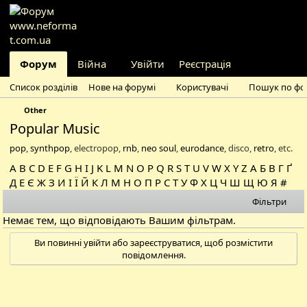
Форум
Війна
Новини
Увійти
Реєстрація
Статті
Рецензії
І
Список розділів
Нове на форумі
Користувачі
Пошук по фо
Other
Popular Music
pop
,
synthpop
, electropop,
rnb
,
neo soul
,
eurodance
, disco,
retro
, etc.
A
B
C
D
E
F
G
H
I
J
K
L
M
N
O
P
Q
R
S
T
U
V
W
X
Y
Z
А
Б
В
Г
Ґ
Д
Е
Є
Ж
З
И
І
Ї
Й
К
Л
М
Н
О
П
Р
С
Т
У
Ф
Х
Ц
Ч
Ш
Щ
Ю
Я
#
Фільтри
Немає тем, що відповідають Вашим фільтрам.
Ви повинні увійти або зареєструватися, щоб розмістити
повідомлення.