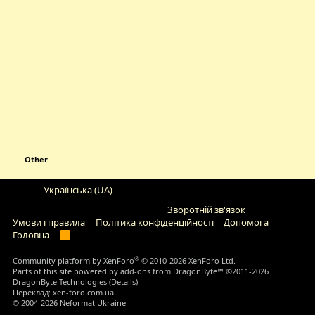
Other
Українська (UA)
Зворотній зв'язок
Умови і правила
Політика конфіденційності
Дoпoмoга
Головна
R
S
S
®
Community platform by XenForo
© 2010-2026 XenForo Ltd.
Parts of this site powered by
add-ons from DragonByte™
©2011-2026
DragonByte Technologies
(
Details
)
Переклад:
xen-foro.com.ua
© 2004-2026 Neformat Ukraine