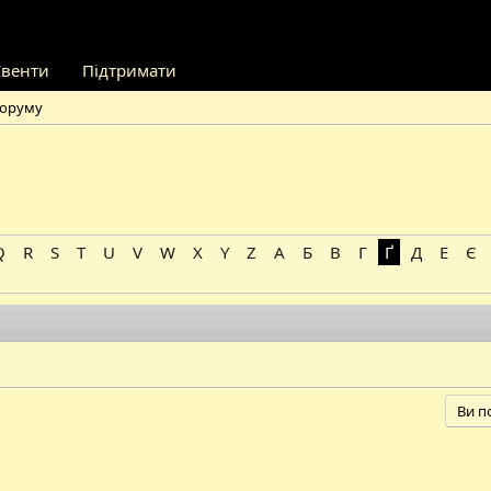
Івенти
Підтримати
форуму
Q
R
S
T
U
V
W
X
Y
Z
А
Б
В
Г
Ґ
Д
Е
Є
Ви п