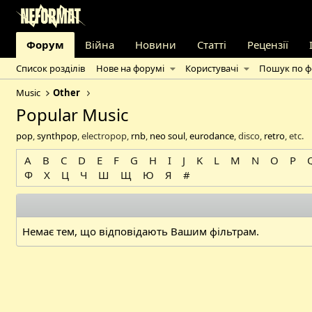
Форум
Війна
Новини
Статті
Рецензії
Список розділів
Нове на форумі
Користувачі
Пошук по 
Music
Other
Popular Music
pop
,
synthpop
, electropop,
rnb
,
neo soul
,
eurodance
, disco,
retro
, etc.
A
B
C
D
E
F
G
H
I
J
K
L
M
N
O
P
Ф
Х
Ц
Ч
Ш
Щ
Ю
Я
#
Немає тем, що відповідають Вашим фільтрам.