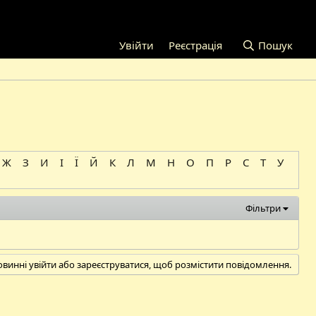
Увійти
Реєстрація
Пошук
Ж
З
И
І
Ї
Й
К
Л
М
Н
О
П
Р
С
Т
У
Фільтри
овинні увійти або зареєструватися, щоб розмістити повідомлення.