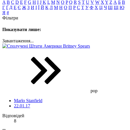
A
B
C
D
E
F
G
H
I
J
K
L
M
N
O
P
Q
R
S
T
U
V
W
X
Y
Z
А
Б
В
Г
Ґ
Д
Е
Є
Ж
З
И
І
Ї
Й
К
Л
М
Н
О
П
Р
С
Т
У
Ф
Х
Ц
Ч
Ш
Щ
Ю
Я
#
Фільтри
Показувати лише:
Завантаження...
Britney Spears
pop
Marlo Stanfield
22.01.17
Відповідей
8