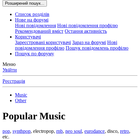
Розширений пошук...
Список розділів
Нове на форумі
Нові повідомлення
Нові повідомлення профілю
Рекомендований вміст
Остання активність
Користувачі
Зареєстровані користувачі
Зараз на форумі
Нові
повідомлення профілю
Пошук повідомлень профілю
Пошук по форуму
Меню
Увійти
Реєстрація
Music
Other
Popular Music
pop
,
synthpop
, electropop,
rnb
,
neo soul
,
eurodance
, disco,
retro
,
etc.