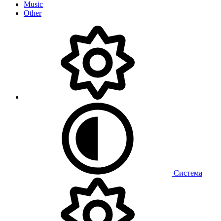
Music
Other
Система