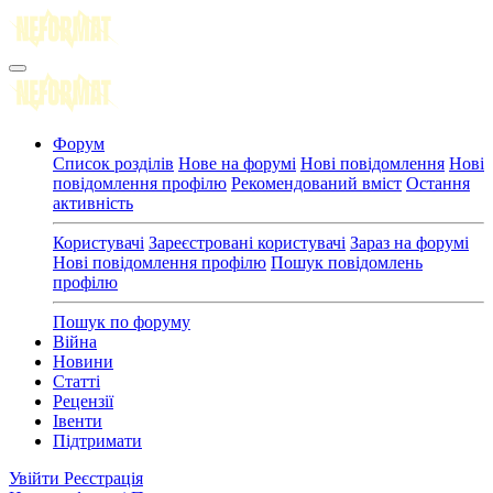
Форум
Список розділів
Нове на форумі
Нові повідомлення
Нові
повідомлення профілю
Рекомендований вміст
Остання
активність
Користувачі
Зареєстровані користувачі
Зараз на форумі
Нові повідомлення профілю
Пошук повідомлень
профілю
Пошук по форуму
Війна
Новини
Статті
Рецензії
Івенти
Підтримати
Увійти
Реєстрація