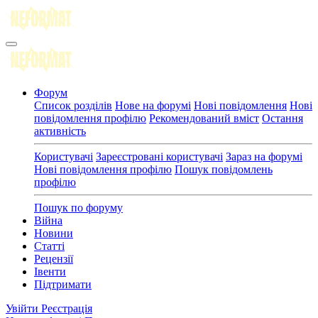
Форум
Список розділів
Нове на форумі
Нові повідомлення
Нові
повідомлення профілю
Рекомендований вміст
Остання
активність
Користувачі
Зареєстровані користувачі
Зараз на форумі
Нові повідомлення профілю
Пошук повідомлень
профілю
Пошук по форуму
Війна
Новини
Статті
Рецензії
Івенти
Підтримати
Увійти
Реєстрація