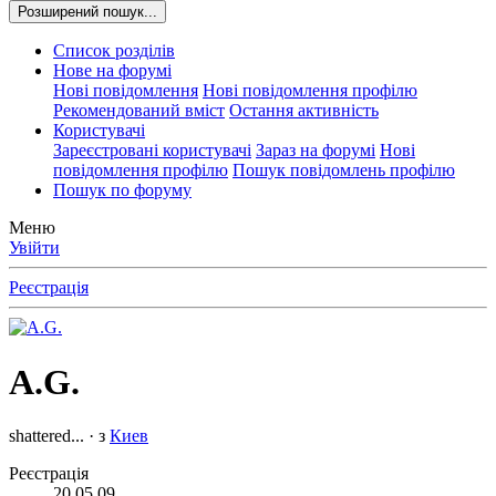
Розширений пошук...
Список розділів
Нове на форумі
Нові повідомлення
Нові повідомлення профілю
Рекомендований вміст
Остання активність
Користувачі
Зареєстровані користувачі
Зараз на форумі
Нові
повідомлення профілю
Пошук повідомлень профілю
Пошук по форуму
Меню
Увійти
Реєстрація
A.G.
shattered...
·
з
Киев
Реєстрація
20.05.09