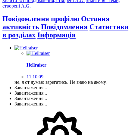
Знайти всі повідомлення, створені A.G.
Знайти всі теми,
створені A.G.
Повідомлення профілю
Остання
активність
Повідомлення
Статистика
в розділах
Інформація
Hellraiser
11.10.09
нє, я от думаю зарегатись. Не знаю на якому.
Завантаження...
Завантаження...
Завантаження...
Завантаження...