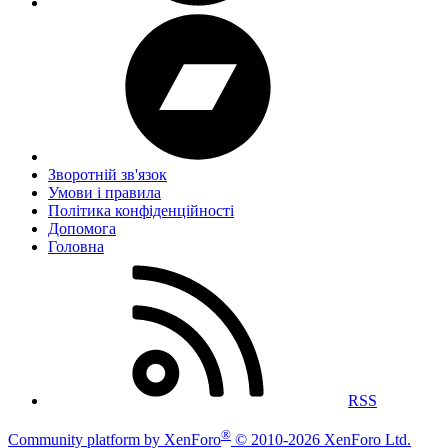
Зворотній зв'язок
Умови і правила
Політика конфіденційності
Дoпoмoга
Головна
RSS
®
Community platform by XenForo
© 2010-2026 XenForo Ltd.