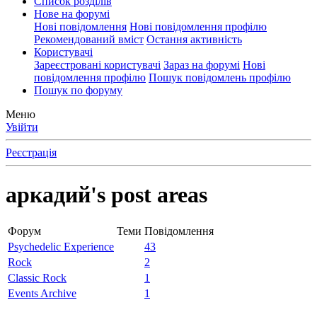
Список розділів
Нове на форумі
Нові повідомлення
Нові повідомлення профілю
Рекомендований вміст
Остання активність
Користувачі
Зареєстровані користувачі
Зараз на форумі
Нові
повідомлення профілю
Пошук повідомлень профілю
Пошук по форуму
Меню
Увійти
Реєстрація
аркадий's post areas
Форум
Теми
Повідомлення
Psychedelic Experience
43
Rock
2
Classic Rock
1
Events Archive
1