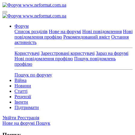
Форум
Список розділів
Нове на форумі
Нові повідомлення
Нові
повідомлення профілю
Рекомендований вміст
Остання
активність
Користувачі
Зареєстровані користувачі
Зараз на форумі
Нові повідомлення профілю
Пошук повідомлень
профілю
Пошук по форуму
Війна
Новини
Статті
Рецензії
Івенти
Підтримати
Увійти
Реєстрація
Нове на форумі
Пошук
Пошук