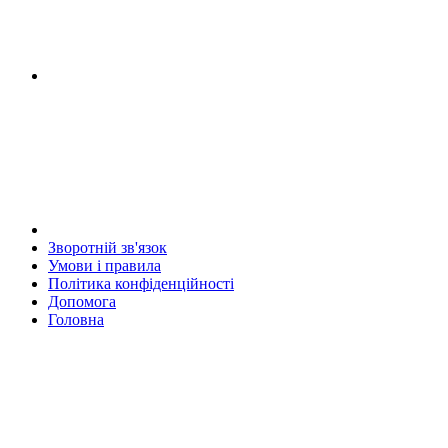
Зворотній зв'язок
Умови і правила
Політика конфіденційності
Дoпoмoга
Головна