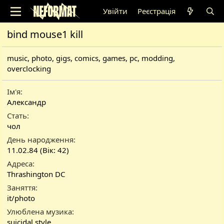
Увійти
Реєстрація
bind mouse1 kill
music, photo, gigs, comics, games, pc, modding,
overclocking
Ім'я
Александр
Стать
чол
День народження
11.02.84 (Вік: 42)
Адреса
Thrashington DC
Заняття
it/photo
Улюблена музика
suicidal style