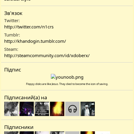
Зв'язок
Twitter
http://twitter.com/n1crs
Tumblr
http://khandogin.tumblr.com/
Steam
http://steamcommunity.com/id/xdoberx/
Підпис
Floppy disks are like Jesus. They died to become the icon of saving.
Підписаний(а) на
Підписники