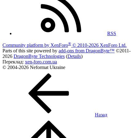
RSS
®
Community platform by XenForo
© 2010-2026 XenForo Ltd.
Parts of this site powered by
add-ons from DragonByte™
©2011-
2026
DragonByte Technologies
(
Details
)
Переклад:
xen-foro.com.ua
© 2004-2026 Neformat Ukraine
Назад