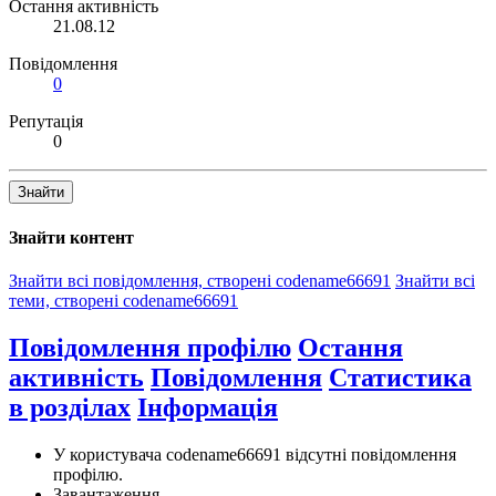
Остання активність
21.08.12
Повідомлення
0
Репутація
0
Знайти
Знайти контент
Знайти всі повідомлення, створені codename66691
Знайти всі
теми, створені codename66691
Повідомлення профілю
Остання
активність
Повідомлення
Статистика
в розділах
Інформація
У користувача codename66691 відсутні повідомлення
профілю.
Завантаження...