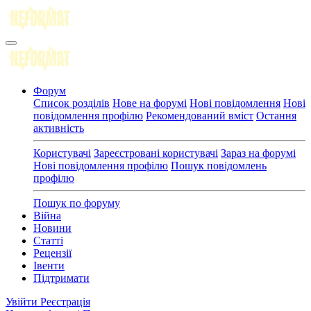
Форум
Список розділів
Нове на форумі
Нові повідомлення
Нові
повідомлення профілю
Рекомендований вміст
Остання
активність
Користувачі
Зареєстровані користувачі
Зараз на форумі
Нові повідомлення профілю
Пошук повідомлень
профілю
Пошук по форуму
Війна
Новини
Статті
Рецензії
Івенти
Підтримати
Увійти
Реєстрація