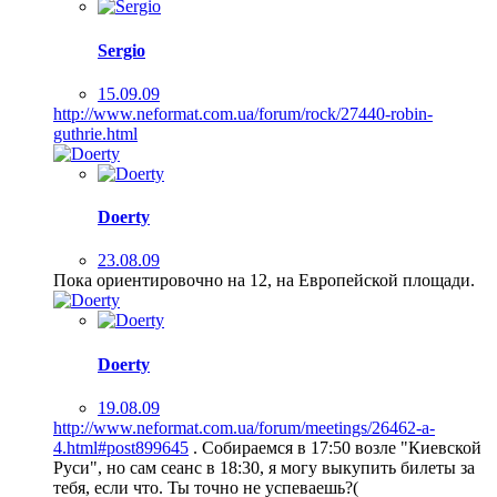
Sergio
15.09.09
http://www.neformat.com.ua/forum/rock/27440-robin-
guthrie.html
Doerty
23.08.09
Пока ориентировочно на 12, на Европейской площади.
Doerty
19.08.09
http://www.neformat.com.ua/forum/meetings/26462-a-
4.html#post899645
. Собираемся в 17:50 возле "Киевской
Руси", но сам сеанс в 18:30, я могу выкупить билеты за
тебя, если что. Ты точно не успеваешь?(