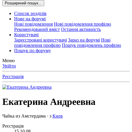
Розширений пошук...
Список розділів
Нове на форумі
Нові повідомлення
Нові повідомлення профілю
Рекомендований вміст
Остання активність
Користувачі
Зареєстровані користувачі
Зараз на форумі
Нові
повідомлення профілю
Пошук повідомлень профілю
Пошук по форуму
Меню
Увійти
Реєстрація
Екатерина Андреевна
Чайка из Амстердама
·
з
Киев
Реєстрація
15.10.08