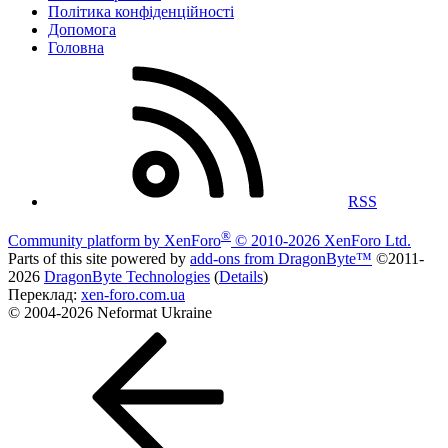
Політика конфіденційності
Дoпoмoга
Головна
RSS
®
Community platform by XenForo
© 2010-2026 XenForo Ltd.
Parts of this site powered by
add-ons from DragonByte™
©2011-
2026
DragonByte Technologies
(
Details
)
Переклад:
xen-foro.com.ua
© 2004-2026 Neformat Ukraine