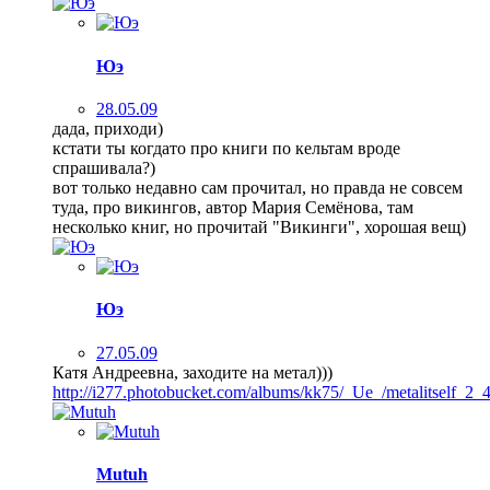
Юэ
28.05.09
дада, приходи)
кстати ты когдато про книги по кельтам вроде
спрашивала?)
вот только недавно сам прочитал, но правда не совсем
туда, про викингов, автор Мария Семёнова, там
несколько книг, но прочитай "Викинги", хорошая вещ)
Юэ
27.05.09
Катя Андреевна, заходите на метал)))
http://i277.photobucket.com/albums/kk75/_Ue_/metalitself_2_4
Mutuh