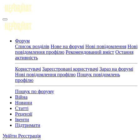
Форум
Список розділів
Нове на форумі
Нові повідомлення
Нові
повідомлення профілю
Рекомендований вміст
Остання
активність
Користувачі
Зареєстровані користувачі
Зараз на форумі
Нові повідомлення профілю
Пошук повідомлень
профілю
Пошук по форуму
Війна
Новини
Статті
Рецензії
Івенти
Підтримати
Увійти
Реєстрація