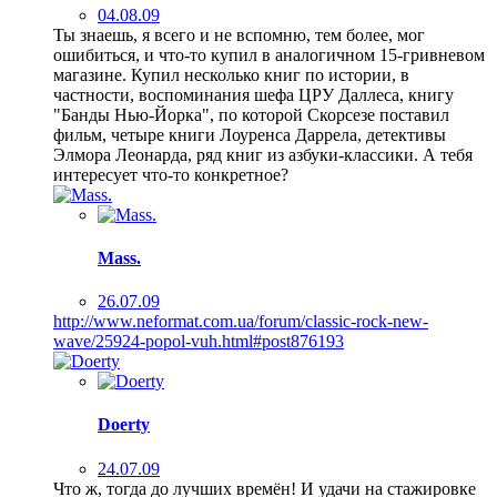
04.08.09
Ты знаешь, я всего и не вспомню, тем более, мог
ошибиться, и что-то купил в аналогичном 15-гривневом
магазине. Купил несколько книг по истории, в
частности, воспоминания шефа ЦРУ Даллеса, книгу
"Банды Нью-Йорка", по которой Скорсезе поставил
фильм, четыре книги Лоуренса Даррела, детективы
Элмора Леонарда, ряд книг из азбуки-классики. А тебя
интересует что-то конкретное?
Mass.
26.07.09
http://www.neformat.com.ua/forum/classic-rock-new-
wave/25924-popol-vuh.html#post876193
Doerty
24.07.09
Что ж, тогда до лучших времён! И удачи на стажировке