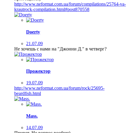
http://www.neformat.com.ua/forum/compilations/25764-va-
krautrock-compilation.html#post870558
Doerty
21.07.09
Не хочешь с нами на "Джонни Д." в четверг?
Прожектор
19.07.09
http://www.neformat.com.ua/forum/rock/25695-
beardfish.html
Mass.
14.07.09
Привет. Не вопрос вообще)