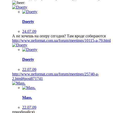
Doerty
24.07.09
А не хочешь на оперу сегодня? Там вроде собираются
http://www.neformat.com.ua/forum/meetings/10115-a-79.html
Doerty
22.07.09
http://www.neformat.com.ua/forum/meetings/25740-a-
2.html#post871741
Mass.
22.07.09
приобщайся)