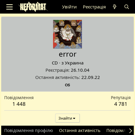
Увійти
Реєстрація
error
CD
·
з
Украина
Реєстрація
26.10.04
Остання активність
22.09.22
Повідомлення
Репутація
1 448
4 781
Знайти
Повідомлення профілю
Остання активність
Повідомленн