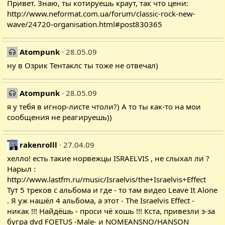
Привет. Знаю, ты котируешь краут, так что цени:
http://www.neformat.com.ua/forum/classic-rock-new-
wave/24720-organisation.html#post830365
Atompunk
28.05.09
ну в Озрик Тентаклс ты тоже не отвечал)
Atompunk
28.05.09
я у тебя в игнор-листе чтоли?) А то ты как-то на мои
сообщения не реагируешь))
rakenrolll
27.04.09
хелло! есть такие норвежцы ISRAELVIS , не слыхал ли ?
Нарыл :
http://www.lastfm.ru/music/Israelvis/the+Israelvis+Effect
Тут 5 треков с альбома и где - то там видео Leave It Alone
. Я уж нашёл 4 альбома, а этот - The Israelvis Effect -
никак !!! Найдёшь - проси чё хошь !!! Кста, привезли з-за
бугра dvd FOETUS -Male- и NOMEANSNO/HANSON