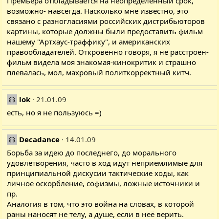
Премьера откладывается на неопределённый срок,
возможно- навсегда. Насколько мне известно, это
связано с разногласиями российских дистрибьюторов
картины, которые должны были предоставить фильм
нашему "Артхаус-траффику", и американских
правообладателей. Откровенно говоря, я не расстроен-
фильм видела моя знакомая-кинокритик и страшно
плевалась, мол, махровый политкорректный китч.
lok
21.01.09
есть, но я не пользуюсь =)
Decadance
14.01.09
Борьба за идею до последнего, до морального
удовлетворения, часто в ход идут неприемлимые для
принципиальной дискусии тактические ходы, как
личное оскорбление, софизмы, ложные источники и
пр.
Аналогия в том, что это война на словах, в которой
раны наносят не телу, а душе, если в неё верить.