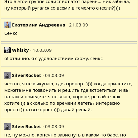
Это в этой группе солист вот этот парень....ник забыла,
ну который ругался со всеми в теме,что снесли?))))
Екатерина Андреевна
21.03.09
Сенкс
Whisky
10.03.09
о! отлично. я с удовольствием схожу. сенкс
SilverRocket
03.03.09
честно, я не выкупаю, где аэропорт )))) когда прилетите,
можете мне позвонить и решить где встретиться, и вы
на такси приедете. я не знаю, короче, решайте, как
хотите ))) а сколько по времени лететь? интересно
просто )) та все просто))) давай решай.
SilverRocket
03.03.09
не, ну можно, конечно зависнуть в каком-то баре, но