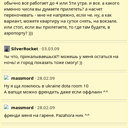
обычно все работает до 4 или 5ти утра. и все. а какого
именно числа вы думаете прилететь? а насчет
переночевать - мне не напряжно, если че. ну, а как
вариант, можете квартиру на сутки снять, на вокзале.
или стоп, если вы прилетаете, то где там будете, в
аэропорту? )))
SilverRocket
03.03.09
ты что, прикалываешься?! можешь у меня остаться на
ночь! и город показать тоже смогу! ))
massmord
28.02.09
Ну я ща ломлюсь в ukraine dota room 10
А вапще можно френдить даже если оффлаин ^^
massmord
28.02.09
френди меня на гарене. Pazahora ник ^^