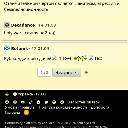
Отличительной чертой является фанатизм, агрессия и
безапелляционность
Decadance
14.01.09
holy war - святая война))
Botanik
12.01.09
Буба,с удачной сдачей
Останній
1 з 3
Наступна
Українська (UA)
Зворотній зв'язок
Умови і правила
Політика конфіденційності
Дoпoмoга
Головна
R
S
S
®
Community platform by XenForo
© 2010-2026 XenForo Ltd.
Parts of this site powered by
add-ons from DragonByte™
©2011-2026