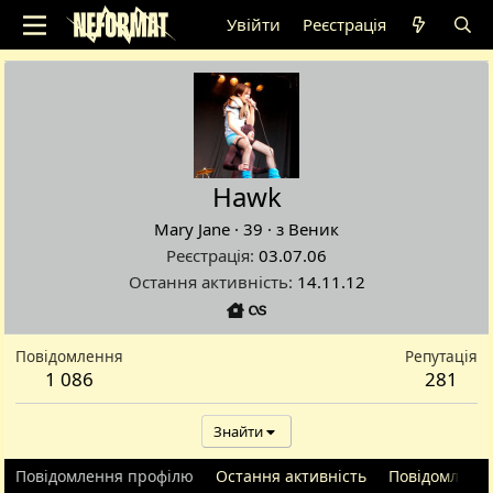
Увійти
Реєстрація
Hawk
Mary Jane
·
39
·
з
Веник
Реєстрація
03.07.06
Остання активність
14.11.12
Повідомлення
Репутація
1 086
281
Знайти
Повідомлення профілю
Остання активність
Повідомленн