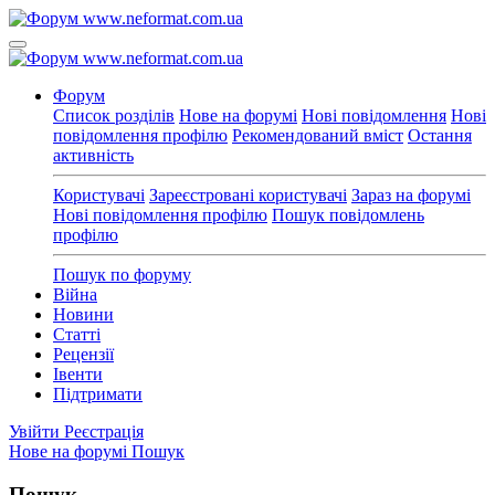
Форум
Список розділів
Нове на форумі
Нові повідомлення
Нові
повідомлення профілю
Рекомендований вміст
Остання
активність
Користувачі
Зареєстровані користувачі
Зараз на форумі
Нові повідомлення профілю
Пошук повідомлень
профілю
Пошук по форуму
Війна
Новини
Статті
Рецензії
Івенти
Підтримати
Увійти
Реєстрація
Нове на форумі
Пошук
Пошук