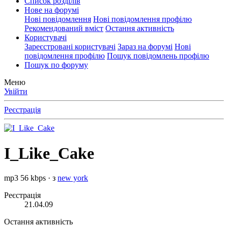
Список розділів
Нове на форумі
Нові повідомлення
Нові повідомлення профілю
Рекомендований вміст
Остання активність
Користувачі
Зареєстровані користувачі
Зараз на форумі
Нові
повідомлення профілю
Пошук повідомлень профілю
Пошук по форуму
Меню
Увійти
Реєстрація
I_Like_Cake
mp3 56 kbps
·
з
new york
Реєстрація
21.04.09
Остання активність