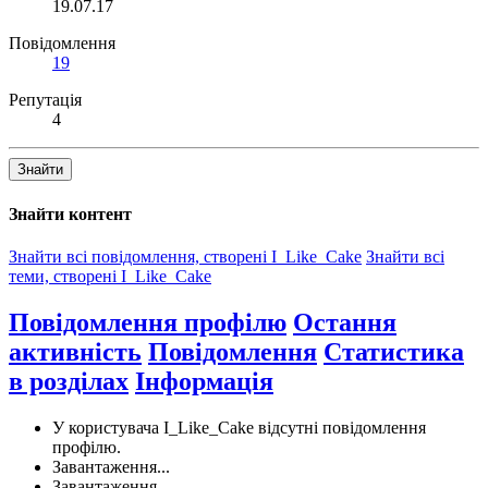
19.07.17
Повідомлення
19
Репутація
4
Знайти
Знайти контент
Знайти всі повідомлення, створені I_Like_Cake
Знайти всі
теми, створені I_Like_Cake
Повідомлення профілю
Остання
активність
Повідомлення
Статистика
в розділах
Інформація
У користувача I_Like_Cake відсутні повідомлення
профілю.
Завантаження...
Завантаження...