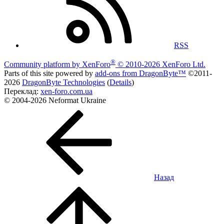
RSS
®
Community platform by XenForo
© 2010-2026 XenForo Ltd.
Parts of this site powered by
add-ons from DragonByte™
©2011-
2026
DragonByte Technologies
(
Details
)
Переклад:
xen-foro.com.ua
© 2004-2026 Neformat Ukraine
Назад