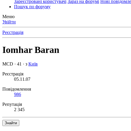
Зареєстровані користувачі
Зараз на форумі
Нові повідомл
Пошук по форуму
Меню
Увійти
Реєстрація
Iomhar Baran
MCD
·
41
·
з
Київ
Реєстрація
05.11.07
Повідомлення
986
Репутація
2 345
Знайти