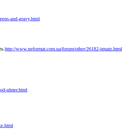
reens-and-gravy.html
сть
http://www.neformat.com.ua/forum/other/26182-ignatz.html
od-ulmer.html
ke.html