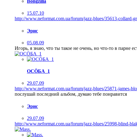
Bongzilla
15.07.10
http://www.neformat.com.ua/forum/jazz-blues/35613-collard-g
Эрис
05.08.09
Игорь, я знаю, что ты такое не очень, но что-то в парне е
ОСÖБА_1
29.07.09
http://www.neformat.com.ua/forum/jazz-blues/25871-james-blo
послушай последний альбом, думаю тебе понравится
Эрис
29.07.09
http://www.neformat.com.ua/forum/jazz-blues/25998-blind-bla