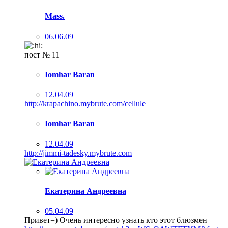
Mass.
06.06.09
пост № 11
Iomhar Baran
12.04.09
http://krapachino.mybrute.com/cellule
Iomhar Baran
12.04.09
http://jimmi-tadesky.mybrute.com
Екатерина Андреевна
05.04.09
Привет=) Очень интересно узнать кто этот блюзмен