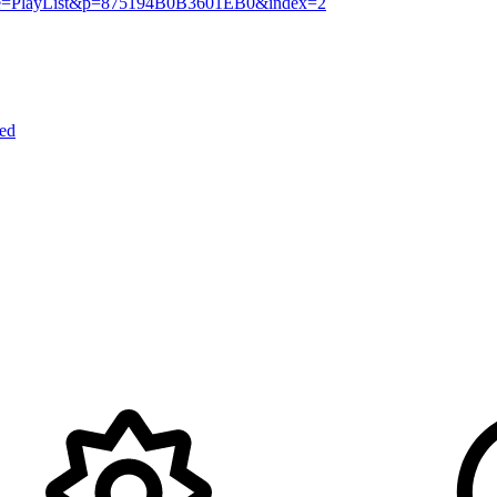
e=PlayList&p=875194B0B3601EB0&index=2
ed