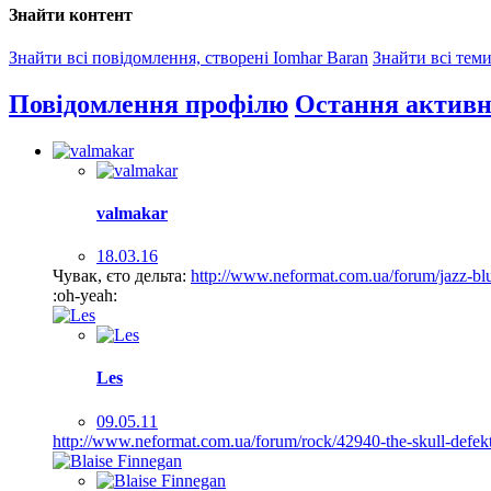
Знайти контент
Знайти всі повідомлення, створені Iomhar Baran
Знайти всі теми
Повідомлення профілю
Остання активн
valmakar
18.03.16
Чувак, єто дельта:
http://www.neformat.com.ua/forum/jazz-blu
:oh-yeah:
Les
09.05.11
http://www.neformat.com.ua/forum/rock/42940-the-skull-defekt