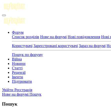
Форум
Список розділів
Нове на форумі
Нові повідомлення
Нові 
Користувачі
Зареєстровані користувачі
Зараз на форумі
Но
Пошук по форуму
Війна
Новини
Статті
Рецензії
Івенти
Підтримати
Увійти
Реєстрація
Нове на форумі
Пошук
Пошук