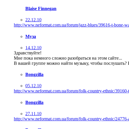
Blaise Finnegan
22.12.10
http://www.neformat.com.ua/forum/jazz-blues/39616-t-bone-wa
Муза
14.12.10
Здравствуйте!
Мне пока немного сложно разобраться на этом сайте...
В вашей группе можно найти музыку, чтобы послушать? К
Bongzilla
05.12.10
http://www.neformat.com.ua/forum/folk-country-ethnic/39160-t
Bongzilla
27.11.10
http://www.neformat.com.ua/forum/folk-country-ethnic/24776-