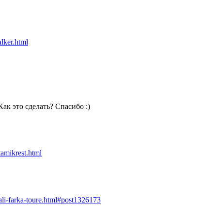
lker.html
ак это сделать? Спасибо :)
amikrest.html
ali-farka-toure.html#post1326173