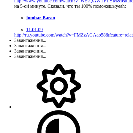
http://www.youtube.com/watch?v=WSsQAWTFTYM&featur
на 5-ой минуте. Сказали, что ты 100% поможешь:yeah:
Iomhar Baran
11.01.09
http://ru.youtube.com/watch?v=FMZzAGAao58&feature=relat
Завантаження...
Завантаження...
Завантаження...
Завантаження...