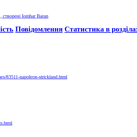
, створені Iomhar Baran
ість
Повідомлення
Статистика в розділа
es/83511-napoleon-strickland.html
s.html