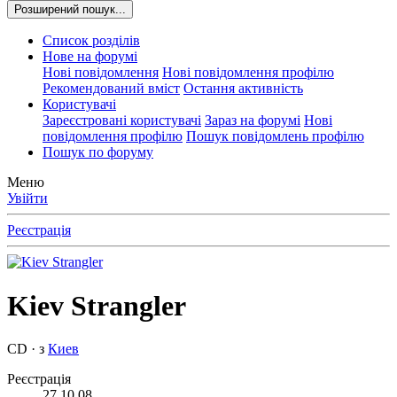
Розширений пошук...
Список розділів
Нове на форумі
Нові повідомлення
Нові повідомлення профілю
Рекомендований вміст
Остання активність
Користувачі
Зареєстровані користувачі
Зараз на форумі
Нові
повідомлення профілю
Пошук повідомлень профілю
Пошук по форуму
Меню
Увійти
Реєстрація
Kiev Strangler
CD
·
з
Киев
Реєстрація
27.10.08