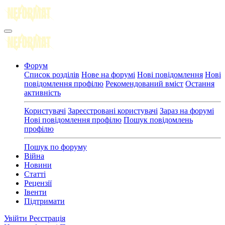
Форум
Список розділів
Нове на форумі
Нові повідомлення
Нові
повідомлення профілю
Рекомендований вміст
Остання
активність
Користувачі
Зареєстровані користувачі
Зараз на форумі
Нові повідомлення профілю
Пошук повідомлень
профілю
Пошук по форуму
Війна
Новини
Статті
Рецензії
Івенти
Підтримати
Увійти
Реєстрація