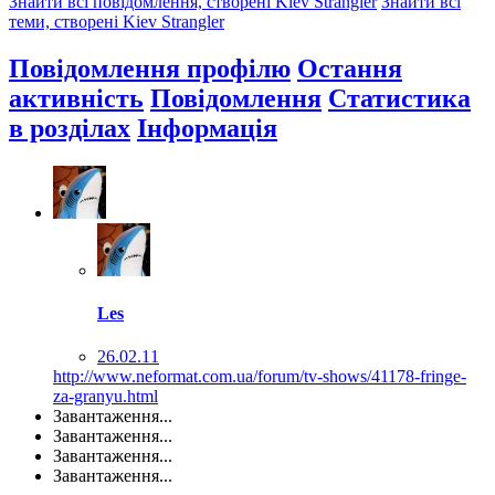
Знайти всі повідомлення, створені Kiev Strangler
Знайти всі
теми, створені Kiev Strangler
Повідомлення профілю
Остання
активність
Повідомлення
Статистика
в розділах
Інформація
Les
26.02.11
http://www.neformat.com.ua/forum/tv-shows/41178-fringe-
za-granyu.html
Завантаження...
Завантаження...
Завантаження...
Завантаження...