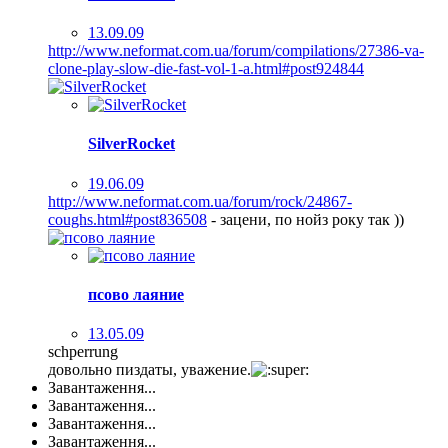
13.09.09
http://www.neformat.com.ua/forum/compilations/27386-va-
clone-play-slow-die-fast-vol-1-a.html#post924844
SilverRocket
19.06.09
http://www.neformat.com.ua/forum/rock/24867-
coughs.html#post836508
- зацени, по нойз року так ))
псово лаяние
13.05.09
schperrung
довольно пиздаты, уважение.
Завантаження...
Завантаження...
Завантаження...
Завантаження...