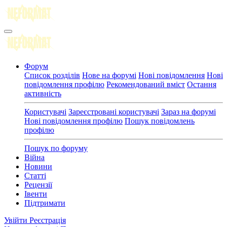
Форум
Список розділів
Нове на форумі
Нові повідомлення
Нові
повідомлення профілю
Рекомендований вміст
Остання
активність
Користувачі
Зареєстровані користувачі
Зараз на форумі
Нові повідомлення профілю
Пошук повідомлень
профілю
Пошук по форуму
Війна
Новини
Статті
Рецензії
Івенти
Підтримати
Увійти
Реєстрація