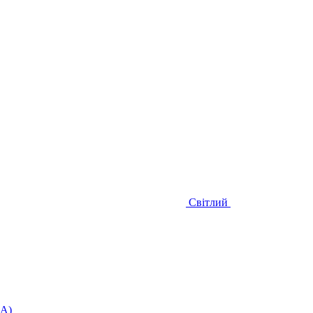
Світлий
UA)