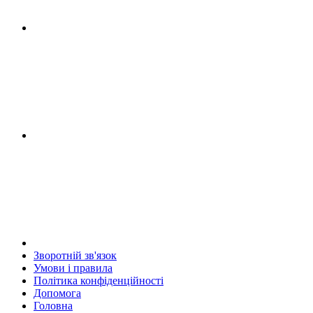
Зворотній зв'язок
Умови і правила
Політика конфіденційності
Дoпoмoга
Головна