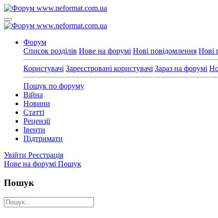
Форум
Список розділів
Нове на форумі
Нові повідомлення
Нові 
Користувачі
Зареєстровані користувачі
Зараз на форумі
Но
Пошук по форуму
Війна
Новини
Статті
Рецензії
Івенти
Підтримати
Увійти
Реєстрація
Нове на форумі
Пошук
Пошук