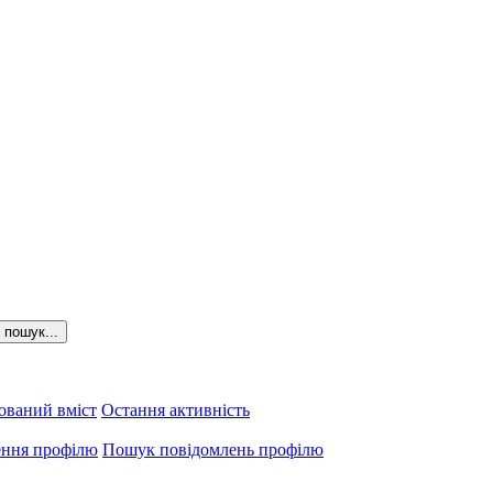
пошук...
ований вміст
Остання активність
ення профілю
Пошук повідомлень профілю