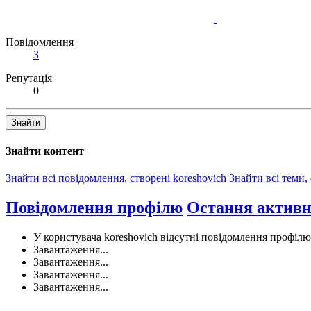
Повідомлення
3
Репутація
0
Знайти
Знайти контент
Знайти всі повідомлення, створені koreshovich
Знайти всі теми, 
Повідомлення профілю
Остання активн
У користувача koreshovich відсутні повідомлення профілю
Завантаження...
Завантаження...
Завантаження...
Завантаження...