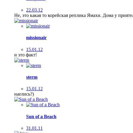
22.03.12
Не, это какая то корейская реплика Ямахи. Дома у приятел
missionair
15.01.12
и это факт!
sterm
15.01.12
наелись?)
Sun of a Beach
31.01.11