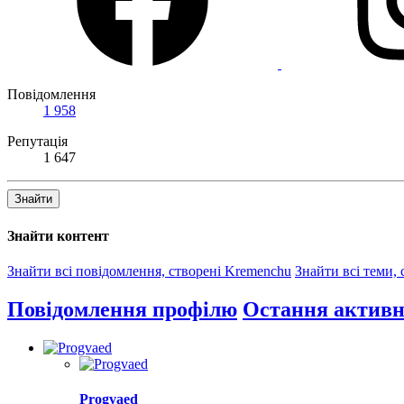
Повідомлення
1 958
Репутація
1 647
Знайти
Знайти контент
Знайти всі повідомлення, створені Kremenchu
Знайти всі теми,
Повідомлення профілю
Остання активн
Progvaed