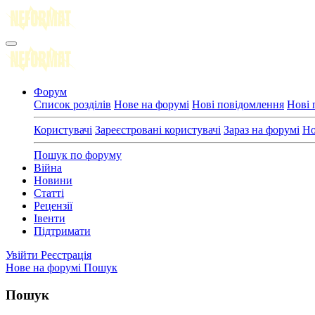
Форум
Список розділів
Нове на форумі
Нові повідомлення
Нові 
Користувачі
Зареєстровані користувачі
Зараз на форумі
Но
Пошук по форуму
Війна
Новини
Статті
Рецензії
Івенти
Підтримати
Увійти
Реєстрація
Нове на форумі
Пошук
Пошук