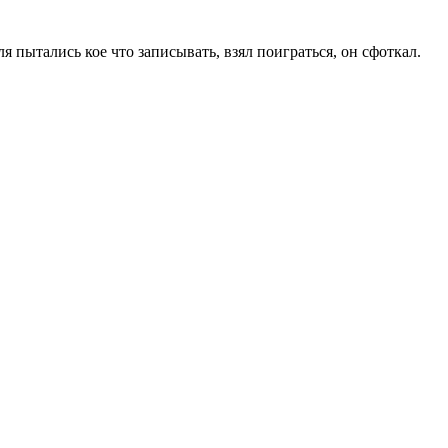
я пытались кое что записывать, взял поиграться, он сфоткал.