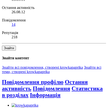
Остання активність
26.08.12
Повідомлення
14
Репутація
218
Знайти
Знайти контент
Знайти всі повідомлення, створені krowkapaprika
Знайти всі
теми, створені krowkapaprika
Повідомлення профілю
Остання
активність
Повідомлення
Статистика
в розділах
Інформація