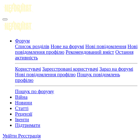
Форум
Список розділів
Нове на форумі
Нові повідомлення
Нові
повідомлення профілю
Рекомендований вміст
Остання
активність
Користувачі
Зареєстровані користувачі
Зараз на форумі
Нові повідомлення профілю
Пошук повідомлень
профілю
Пошук по форуму
Війна
Новини
Статті
Рецензії
Івенти
Підтримати
Увійти
Реєстрація