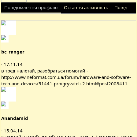
Повідомлення профілю
Остання активність
Повідомл
bc_ranger
17.11.14
в тред налетай, разобраться помогай -
http://www.neformat.com.ua/forum/hardware-and-software-
tech-and-devices/51441-proigryvateli-2.html#post2008411
Anandamid
15.04.14
С Задоей у нас было общее одно - имя. А фамилия у меня