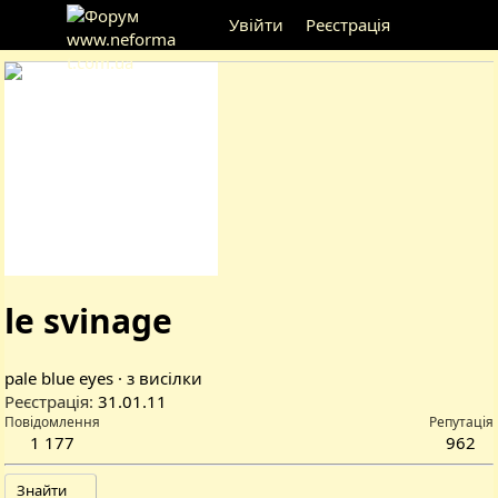
Увійти
Реєстрація
le svinage
pale blue eyes
·
з
висілки
Реєстрація
31.01.11
Повідомлення
Репутація
1 177
962
Знайти