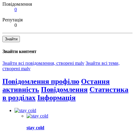
Повідомлення
0
Репутація
0
Знайти
Знайти контент
Знайти всі повідомлення, створені malv
Знайти всі теми,
створені malv
Повідомлення профілю
Остання
активність
Повідомлення
Статистика
в розділах
Інформація
stay cold