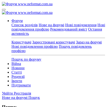
Форум
Список розділів
Нове на форумі
Нові повідомлення
Нові
повідомлення профілю
Рекомендований вміст
Остання
активність
Користувачі
Зареєстровані користувачі
Зараз на форумі
Нові повідомлення профілю
Пошук повідомлень
профілю
Пошук по форуму
Війна
Новини
Статті
Рецензії
Івенти
Підтримати
Увійти
Реєстрація
Нове на форумі
Пошук
Пошук