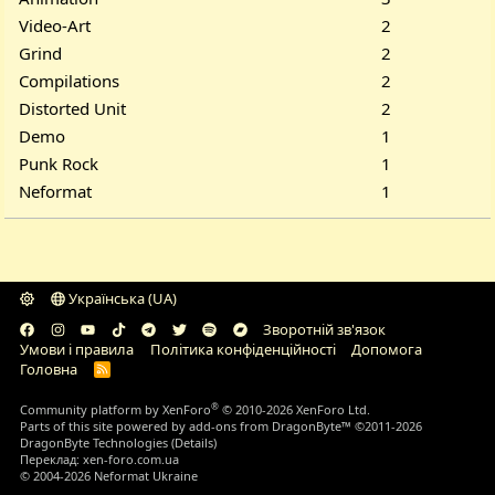
Video-Art
2
Grind
2
Compilations
2
Distorted Unit
2
Demo
1
Punk Rock
1
Neformat
1
Українська (UA)
Зворотній зв'язок
Умови і правила
Політика конфіденційності
Дoпoмoга
Головна
R
S
S
®
Community platform by XenForo
© 2010-2026 XenForo Ltd.
Parts of this site powered by
add-ons from DragonByte™
©2011-2026
DragonByte Technologies
(
Details
)
Переклад:
xen-foro.com.ua
© 2004-2026 Neformat Ukraine