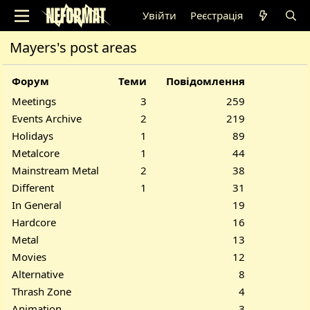
Увійти
Реєстрація
Mayers's post areas
Форум
Теми
Повідомлення
Meetings
3
259
Events Archive
2
219
Holidays
1
89
Metalcore
1
44
Mainstream Metal
2
38
Different
1
31
In General
19
Hardcore
16
Metal
13
Movies
12
Alternative
8
Thrash Zone
4
Animation
3