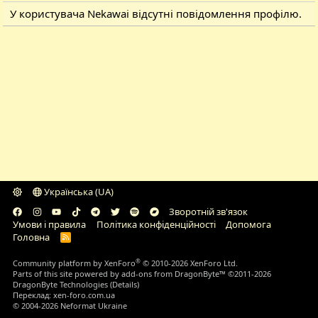
У користувача Nekawai відсутні повідомлення профілю.
Українська (UA)
Зворотній зв'язок
Умови і правила
Політика конфіденційності
Дoпoмoга
Головна
R
S
S
®
Community platform by XenForo
© 2010-2026 XenForo Ltd.
Parts of this site powered by
add-ons from DragonByte™
©2011-2026
DragonByte Technologies
(
Details
)
Переклад:
xen-foro.com.ua
© 2004-2026 Neformat Ukraine