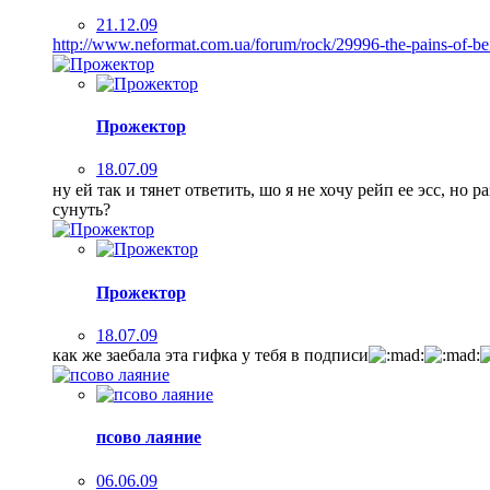
21.12.09
http://www.neformat.com.ua/forum/rock/29996-the-pains-of-bei
Прожектор
18.07.09
ну ей так и тянет ответить, шо я не хочу рейп ее эсс, но р
сунуть?
Прожектор
18.07.09
как же заебала эта гифка у тебя в подписи
псово лаяние
06.06.09