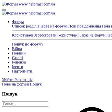
Форум
Список розділів
Нове на форумі
Нові повідомлення
Нові 
Користувачі
Зареєстровані користувачі
Зараз на форумі
Но
Пошук по форуму
Війна
Новини
Статті
Рецензії
Івенти
Підтримати
Увійти
Реєстрація
Нове на форумі
Пошук
Пошук