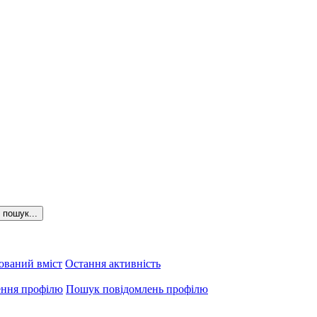
пошук...
ований вміст
Остання активність
ення профілю
Пошук повідомлень профілю