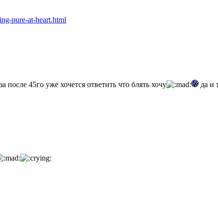
ng-pure-at-heart.html
аза после 45го уже хочется ответить что блять хочу
да и 