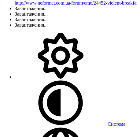
http://www.neformat.com.ua/forum/emo/24452-violent-breakfas
Завантаження...
Завантаження...
Завантаження...
Завантаження...
Система