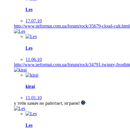
Les
17.07.10
http://www.neformat.com.ua/forum/rock/35679-cloud-cult.html
Les
11.06.10
http://www.neformat.com.ua/forum/rock/34791-twiggy-frostbit
kirai
11.01.10
у тебя хамач не работает, играем!
Les