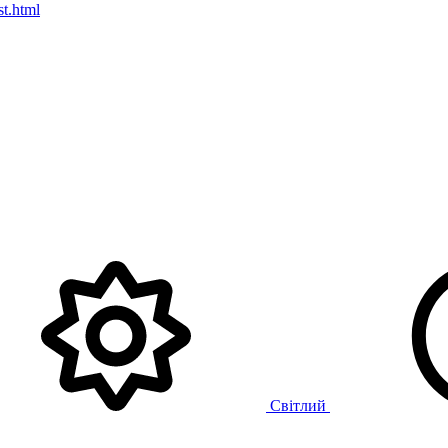
t.html
Світлий