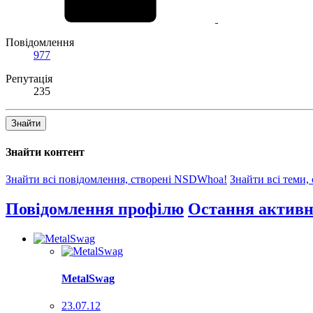
Повідомлення
977
Репутація
235
Знайти
Знайти контент
Знайти всі повідомлення, створені NSDWhoa!
Знайти всі теми
Повідомлення профілю
Остання активн
MetalSwag
23.07.12