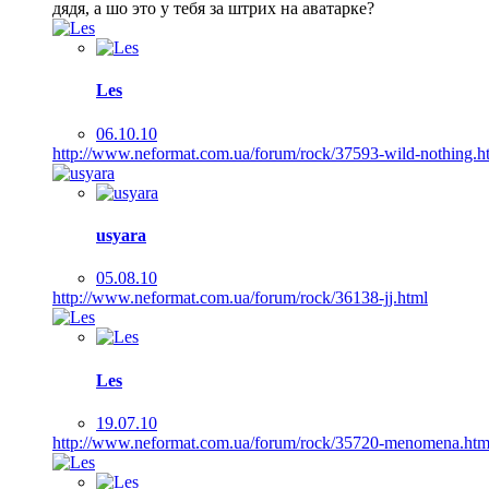
дядя, а шо это у тебя за штрих на аватарке?
Les
06.10.10
http://www.neformat.com.ua/forum/rock/37593-wild-nothing.h
usyara
05.08.10
http://www.neformat.com.ua/forum/rock/36138-jj.html
Les
19.07.10
http://www.neformat.com.ua/forum/rock/35720-menomena.htm