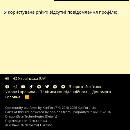
У користувача pnkPx відсутні повідомлення профілю.
Українська (UA)
Зворотній зв'язок
Умови і правила
Політика конфіденційності
Дoпoмoга
Головна
R
S
S
®
Community platform by XenForo
© 2010-2026 XenForo Ltd.
Parts of this site powered by
add-ons from DragonByte™
©2011-2026
DragonByte Technologies
(
Details
)
Переклад:
xen-foro.com.ua
© 2004-2026 Neformat Ukraine