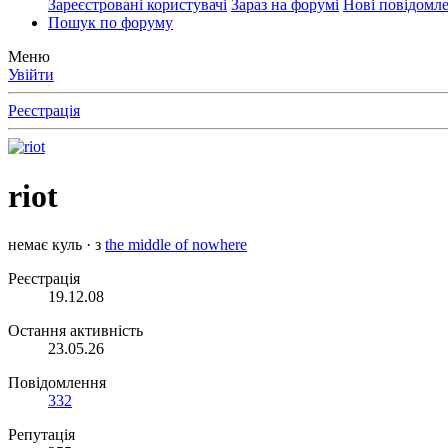
Зареєстровані користувачі
Зараз на форумі
Нові повідомл
Пошук по форуму
Меню
Увійти
Реєстрація
riot
немає куль
·
з
the middle of nowhere
Реєстрація
19.12.08
Остання активність
23.05.26
Повідомлення
332
Репутація