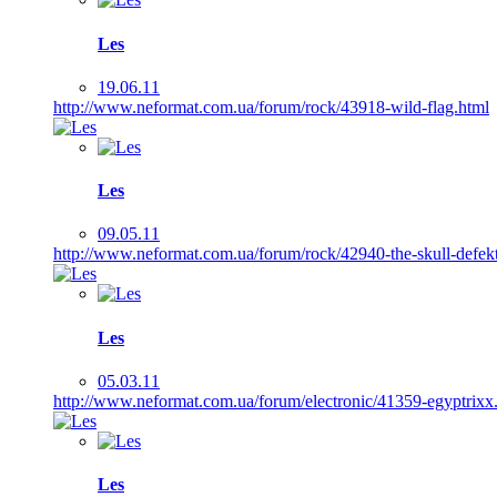
Les
19.06.11
http://www.neformat.com.ua/forum/rock/43918-wild-flag.html
Les
09.05.11
http://www.neformat.com.ua/forum/rock/42940-the-skull-defekt
Les
05.03.11
http://www.neformat.com.ua/forum/electronic/41359-egyptrixx
Les