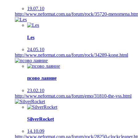
19.07.10
http://www.neformat.com.ua/forum/rock/35720-menomena.htm
Les
24.05.10
http://www.neformat.com.ua/forum/rock/34289-kong.html
псово лаяние
23.02.10
http://www.neformat.com.ua/forum/emo/31810-the-vss.html
SilverRocket
14.10.09
http://www.neformat.com.ua/forum/rock/28250-clockcleaner.h