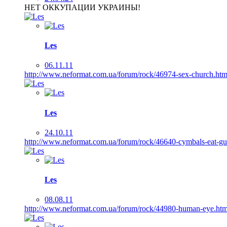
НЕТ ОККУПАЦИИ УКРАИНЫ!
Les
06.11.11
http://www.neformat.com.ua/forum/rock/46974-sex-church.htm
Les
24.10.11
http://www.neformat.com.ua/forum/rock/46640-cymbals-eat-gui
Les
08.08.11
http://www.neformat.com.ua/forum/rock/44980-human-eye.htm