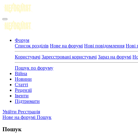
Форум
Список розділів
Нове на форумі
Нові повідомлення
Нові 
Користувачі
Зареєстровані користувачі
Зараз на форумі
Но
Пошук по форуму
Війна
Новини
Статті
Рецензії
Івенти
Підтримати
Увійти
Реєстрація
Нове на форумі
Пошук
Пошук