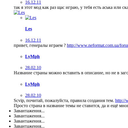
16.12.11
так я этот мод как раз щас играю, у тебя есть аська или ск
Les
16.12.11
привет, генералы играем ?
http://www.neformat.com.ua/for
LyMph
28.02.10
Название страны можно вставить в описание, но не в заго
LyMph
28.02.10
Scvip, почитай, пожалуйста, правила создания тем.
http:/
Просто страна в название темы не ставится, да и ещё мно
Завантаження...
Завантаження...
Завантаження...
Завантаження...