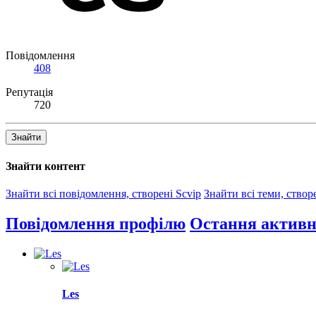
Повідомлення
408
Репутація
720
Знайти
Знайти контент
Знайти всі повідомлення, створені Scvip
Знайти всі теми, створ
Повідомлення профілю
Остання активн
Les