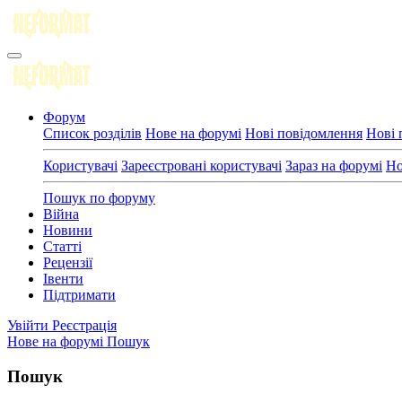
Форум
Список розділів
Нове на форумі
Нові повідомлення
Нові 
Користувачі
Зареєстровані користувачі
Зараз на форумі
Но
Пошук по форуму
Війна
Новини
Статті
Рецензії
Івенти
Підтримати
Увійти
Реєстрація
Нове на форумі
Пошук
Пошук