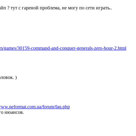
айп ? тут с гареной проблема, не могу по сети играть..
um/games/30159-command-and-conquer-generals-zero-hour-2.html
ловок. )
/www.neformat.com.ua/forum/faq.php
го нюансов.