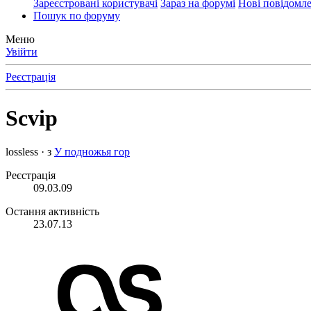
Зареєстровані користувачі
Зараз на форумі
Нові повідомл
Пошук по форуму
Меню
Увійти
Реєстрація
Scvip
lossless
·
з
У подножья гор
Реєстрація
09.03.09
Остання активність
23.07.13