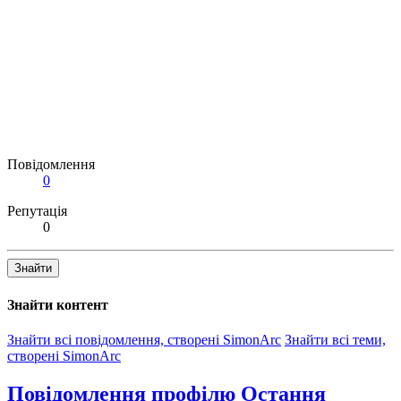
Повідомлення
0
Репутація
0
Знайти
Знайти контент
Знайти всі повідомлення, створені SimonArc
Знайти всі теми,
створені SimonArc
Повідомлення профілю
Остання