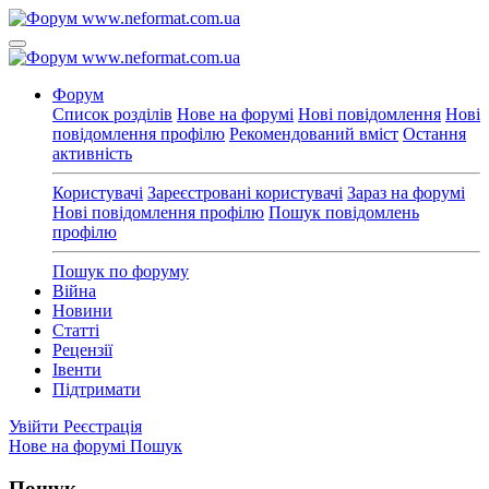
Форум
Список розділів
Нове на форумі
Нові повідомлення
Нові
повідомлення профілю
Рекомендований вміст
Остання
активність
Користувачі
Зареєстровані користувачі
Зараз на форумі
Нові повідомлення профілю
Пошук повідомлень
профілю
Пошук по форуму
Війна
Новини
Статті
Рецензії
Івенти
Підтримати
Увійти
Реєстрація
Нове на форумі
Пошук
Пошук