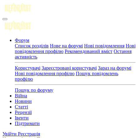
Форум
Список розділів
Нове на форумі
Нові повідомлення
Нові
повідомлення профілю
Рекомендований вміст
Остання
активність
Користувачі
Зареєстровані користувачі
Зараз на форумі
Нові повідомлення профілю
Пошук повідомлень
профілю
Пошук по форуму
Війна
Новини
Статті
Рецензії
Івенти
Підтримати
Увійти
Реєстрація