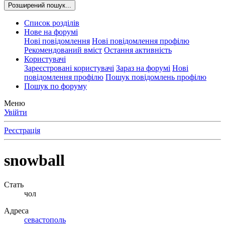
Розширений пошук...
Список розділів
Нове на форумі
Нові повідомлення
Нові повідомлення профілю
Рекомендований вміст
Остання активність
Користувачі
Зареєстровані користувачі
Зараз на форумі
Нові
повідомлення профілю
Пошук повідомлень профілю
Пошук по форуму
Меню
Увійти
Реєстрація
snowball
Стать
чол
Адреса
севастополь