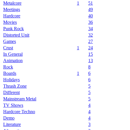
Metalcore
1
51
Meetings
49
Hardcore
40
Movies
36
Punk Rock
34
Distorted Unit
32
Games
27
Crust
1
24
In General
15
Animation
13
Rock
8
Boards
1
6
Holidays
6
Thrash Zone
5
Different
5
Mainstream Metal
5
TV Shows
4
Hardcore Techno
4
Demo
4
Literature
3