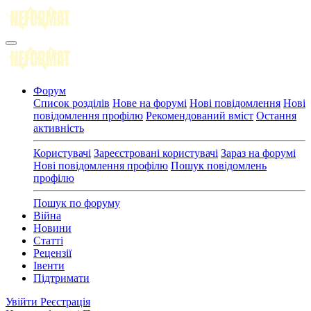
Форум
Список розділів
Нове на форумі
Нові повідомлення
Нові
повідомлення профілю
Рекомендований вміст
Остання
активність
Користувачі
Зареєстровані користувачі
Зараз на форумі
Нові повідомлення профілю
Пошук повідомлень
профілю
Пошук по форуму
Війна
Новини
Статті
Рецензії
Івенти
Підтримати
Увійти
Реєстрація