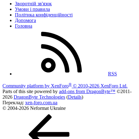
Зворотній зв'язок
Умови і правила
Політика конфіденційності
Дoпoмoга
Головна
RSS
®
Community platform by XenForo
© 2010-2026 XenForo Ltd.
Parts of this site powered by
add-ons from DragonByte™
©2011-
2026
DragonByte Technologies
(
Details
)
Переклад:
xen-foro.com.ua
© 2004-2026 Neformat Ukraine