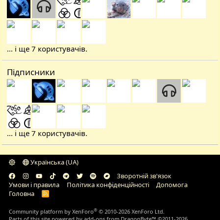
... і ще 7 користувачів.
Підписники
... і ще 7 користувачів.
Українська (UA)
Зворотній зв'язок
Умови і правила
Політика конфіденційності
Дoпoмoга
Головна
R
S
S
®
Community platform by XenForo
© 2010-2026 XenForo Ltd.
Parts of this site powered by
add-ons from DragonByte™
©2011-2026