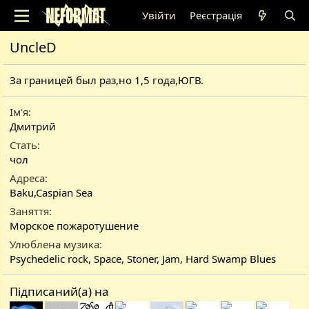
Увійти
Реєстрація
UncleD
За границей был раз,но 1,5 года,ЮГВ.
Ім'я
Дмитрий
Стать
чол
Адреса
Baku,Caspian Sea
Заняття
Морское пожаротушение
Улюблена музика
Psychedelic rock, Space, Stoner, Jam, Hard Swamp Blues
Підписаний(а) на