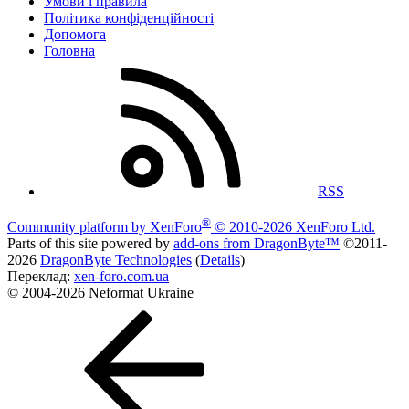
Умови і правила
Політика конфіденційності
Дoпoмoга
Головна
RSS
®
Community platform by XenForo
© 2010-2026 XenForo Ltd.
Parts of this site powered by
add-ons from DragonByte™
©2011-
2026
DragonByte Technologies
(
Details
)
Переклад:
xen-foro.com.ua
© 2004-2026 Neformat Ukraine