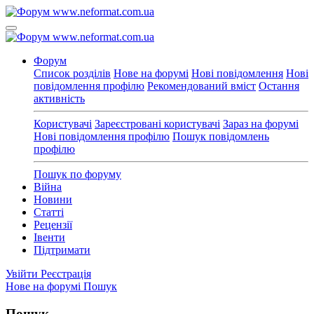
Форум
Список розділів
Нове на форумі
Нові повідомлення
Нові
повідомлення профілю
Рекомендований вміст
Остання
активність
Користувачі
Зареєстровані користувачі
Зараз на форумі
Нові повідомлення профілю
Пошук повідомлень
профілю
Пошук по форуму
Війна
Новини
Статті
Рецензії
Івенти
Підтримати
Увійти
Реєстрація
Нове на форумі
Пошук
Пошук