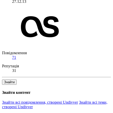
27.12.13
Повідомлення
71
Репутація
31
Знайти
Знайти контент
Знайти всі повідомлення, створені Undivver
Знайти всі теми,
створені Undivver