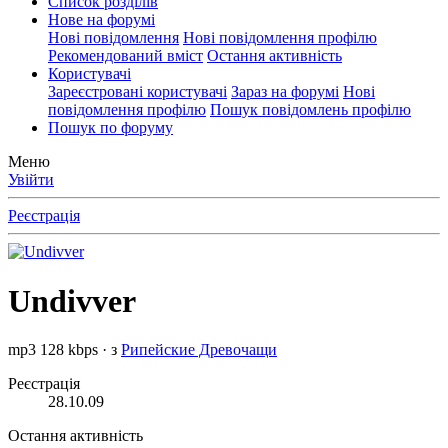
Список розділів
Нове на форумі
Нові повідомлення
Нові повідомлення профілю
Рекомендований вміст
Остання активність
Користувачі
Зареєстровані користувачі
Зараз на форумі
Нові
повідомлення профілю
Пошук повідомлень профілю
Пошук по форуму
Меню
Увійти
Реєстрація
Undivver
mp3 128 kbps
·
з
Рипейские Древочащи
Реєстрація
28.10.09
Остання активність