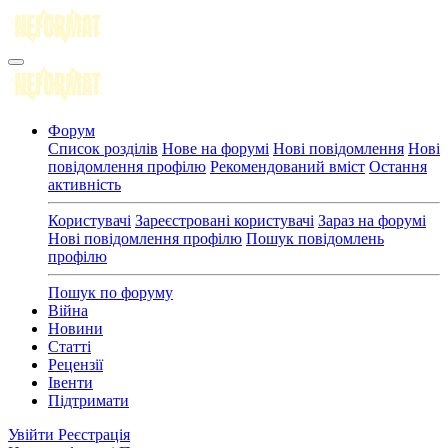
Форум
Список розділів
Нове на форумі
Нові повідомлення
Нові
повідомлення профілю
Рекомендований вміст
Остання
активність
Користувачі
Зареєстровані користувачі
Зараз на форумі
Нові повідомлення профілю
Пошук повідомлень
профілю
Пошук по форуму
Війна
Новини
Статті
Рецензії
Івенти
Підтримати
Увійти
Реєстрація