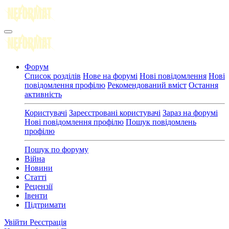
Форум
Список розділів
Нове на форумі
Нові повідомлення
Нові
повідомлення профілю
Рекомендований вміст
Остання
активність
Користувачі
Зареєстровані користувачі
Зараз на форумі
Нові повідомлення профілю
Пошук повідомлень
профілю
Пошук по форуму
Війна
Новини
Статті
Рецензії
Івенти
Підтримати
Увійти
Реєстрація