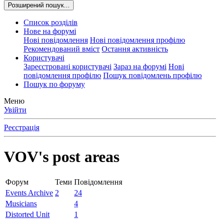
Розширений пошук...
Список розділів
Нове на форумі
Нові повідомлення
Нові повідомлення профілю
Рекомендований вміст
Остання активність
Користувачі
Зареєстровані користувачі
Зараз на форумі
Нові
повідомлення профілю
Пошук повідомлень профілю
Пошук по форуму
Меню
Увійти
Реєстрація
VOV's post areas
Форум
Теми
Повідомлення
Events Archive
2
24
Musicians
4
Distorted Unit
1