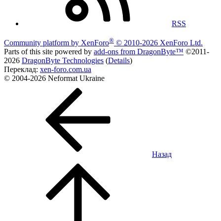
RSS
®
Community platform by XenForo
© 2010-2026 XenForo Ltd.
Parts of this site powered by
add-ons from DragonByte™
©2011-
2026
DragonByte Technologies
(
Details
)
Переклад:
xen-foro.com.ua
© 2004-2026 Neformat Ukraine
Назад