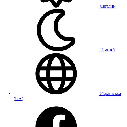
Світлий
Темний
Українська
(UA)