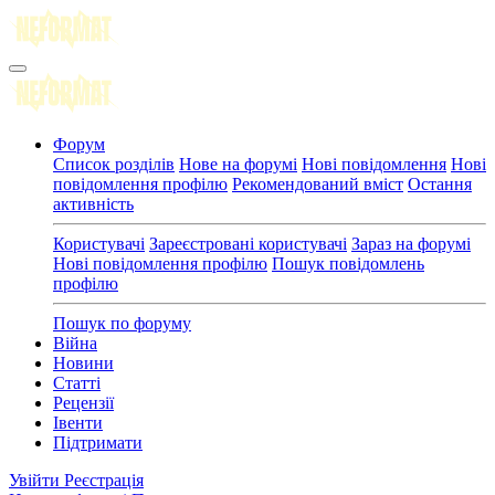
Форум
Список розділів
Нове на форумі
Нові повідомлення
Нові
повідомлення профілю
Рекомендований вміст
Остання
активність
Користувачі
Зареєстровані користувачі
Зараз на форумі
Нові повідомлення профілю
Пошук повідомлень
профілю
Пошук по форуму
Війна
Новини
Статті
Рецензії
Івенти
Підтримати
Увійти
Реєстрація