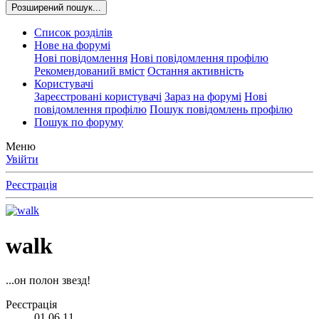
Розширений пошук...
Список розділів
Нове на форумі
Нові повідомлення
Нові повідомлення профілю
Рекомендований вміст
Остання активність
Користувачі
Зареєстровані користувачі
Зараз на форумі
Нові
повідомлення профілю
Пошук повідомлень профілю
Пошук по форуму
Меню
Увійти
Реєстрація
walk
...он полон звезд!
Реєстрація
01.06.11