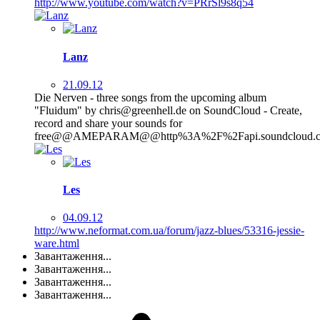
http://www.youtube.com/watch?v=PRrSl9s8q54
Lanz
21.09.12
Die Nerven - three songs from the upcoming album
"Fluidum" by chris@greenhell.de on SoundCloud - Create,
record and share your sounds for
free@@AMEPARAM@@http%3A%2F%2Fapi.soundcloud.
Les
04.09.12
http://www.neformat.com.ua/forum/jazz-blues/53316-jessie-
ware.html
Завантаження...
Завантаження...
Завантаження...
Завантаження...