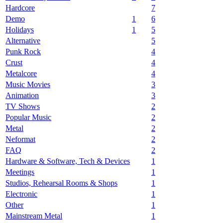
Hardcore
7
Demo
1
6
Holidays
1
5
Alternative
5
Punk Rock
4
Crust
4
Metalcore
4
Music Movies
3
Animation
3
TV Shows
2
Popular Music
2
Metal
2
Neformat
2
FAQ
2
Hardware & Software, Tech & Devices
1
Meetings
1
Studios, Rehearsal Rooms & Shops
1
Electronic
1
Other
1
Mainstream Metal
1