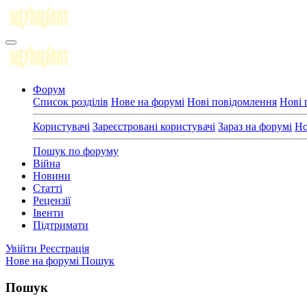
Форум
Список розділів
Нове на форумі
Нові повідомлення
Нові 
Користувачі
Зареєстровані користувачі
Зараз на форумі
Но
Пошук по форуму
Війна
Новини
Статті
Рецензії
Івенти
Підтримати
Увійти
Реєстрація
Нове на форумі
Пошук
Пошук