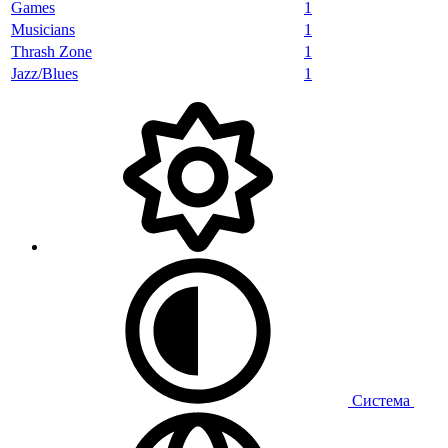
Games
1
Musicians
1
Thrash Zone
1
Jazz/Blues
1
Система