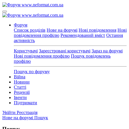
Форум
Список розділів
Нове на форумі
Нові повідомлення
Нові
повідомлення профілю
Рекомендований вміст
Остання
активність
Користувачі
Зареєстровані користувачі
Зараз на форумі
Нові повідомлення профілю
Пошук повідомлень
профілю
Пошук по форуму
Війна
Новини
Статті
Рецензії
Івенти
Підтримати
Увійти
Реєстрація
Нове на форумі
Пошук
Пошук