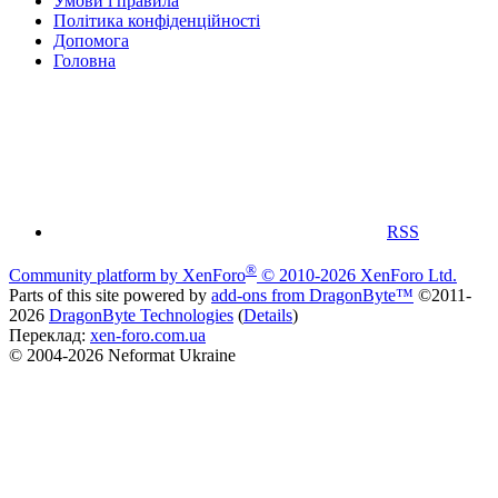
Умови і правила
Політика конфіденційності
Дoпoмoга
Головна
RSS
®
Community platform by XenForo
© 2010-2026 XenForo Ltd.
Parts of this site powered by
add-ons from DragonByte™
©2011-
2026
DragonByte Technologies
(
Details
)
Переклад:
xen-foro.com.ua
© 2004-2026 Neformat Ukraine