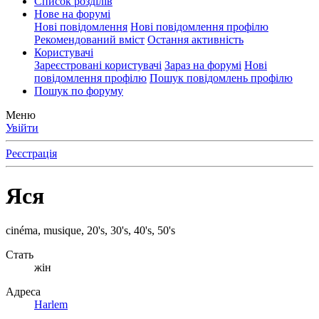
Список розділів
Нове на форумі
Нові повідомлення
Нові повідомлення профілю
Рекомендований вміст
Остання активність
Користувачі
Зареєстровані користувачі
Зараз на форумі
Нові
повідомлення профілю
Пошук повідомлень профілю
Пошук по форуму
Меню
Увійти
Реєстрація
Яся
cinéma, musique, 20's, 30's, 40's, 50's
Стать
жін
Адреса
Harlem