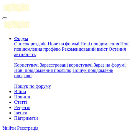
Форум
Список розділів
Нове на форумі
Нові повідомлення
Нові
повідомлення профілю
Рекомендований вміст
Остання
активність
Користувачі
Зареєстровані користувачі
Зараз на форумі
Нові повідомлення профілю
Пошук повідомлень
профілю
Пошук по форуму
Війна
Новини
Статті
Рецензії
Івенти
Підтримати
Увійти
Реєстрація