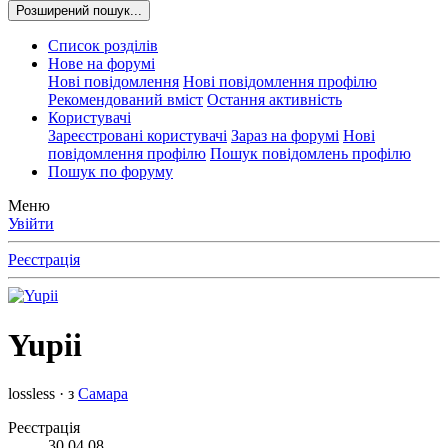
Розширений пошук...
Список розділів
Нове на форумі
Нові повідомлення
Нові повідомлення профілю
Рекомендований вміст
Остання активність
Користувачі
Зареєстровані користувачі
Зараз на форумі
Нові
повідомлення профілю
Пошук повідомлень профілю
Пошук по форуму
Меню
Увійти
Реєстрація
Yupii
lossless
·
з
Самара
Реєстрація
30.04.08