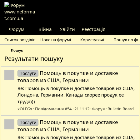
Форум
Війна
Увійти
Новини
Реєстрація
Статті
Рецензії
Список розділів
Нове на форумі
Користувачі
Пошук по фо
Пошук
Результати пошуку
Помощь в покупке и доставке
Послуги
товаров из США, Германии
Re: Помощь в покупке и доставке товаров из США,
Лондона, Германии, Канады скорее продук ее
труда)))
xOLEGx
Повідомлення #54
21.11.12
Форум:
Bulletin Board
Помощь в покупке и доставке
Послуги
товаров из США, Германии
Re: Помощь в покупке и доставке товаров из США,