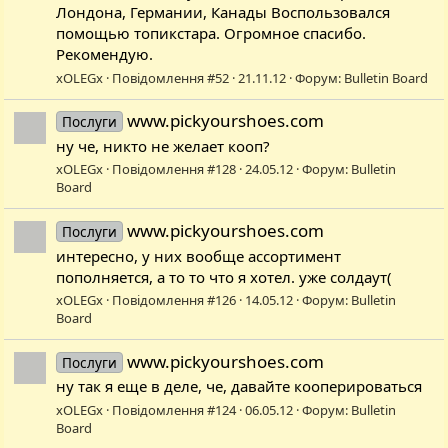
Лондона, Германии, Канады Воспользовался
помощью топикстара. Огромное спасибо.
Рекомендую.
xOLEGx
Повідомлення #52
21.11.12
Форум:
Bulletin Board
www.pickyourshoes.com
Послуги
ну че, никто не желает кооп?
xOLEGx
Повідомлення #128
24.05.12
Форум:
Bulletin
Board
www.pickyourshoes.com
Послуги
интересно, у них вообще ассортимент
пополняется, а то то что я хотел. уже солдаут(
xOLEGx
Повідомлення #126
14.05.12
Форум:
Bulletin
Board
www.pickyourshoes.com
Послуги
ну так я еще в деле, че, давайте кооперироваться
xOLEGx
Повідомлення #124
06.05.12
Форум:
Bulletin
Board