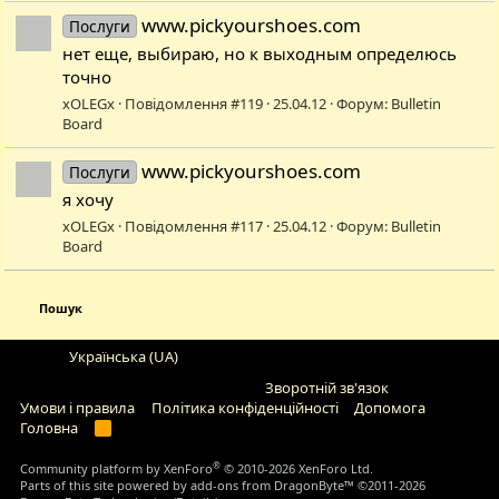
www.pickyourshoes.com
Послуги
нет еще, выбираю, но к выходным определюсь
точно
xOLEGx
Повідомлення #119
25.04.12
Форум:
Bulletin
Board
www.pickyourshoes.com
Послуги
я хочу
xOLEGx
Повідомлення #117
25.04.12
Форум:
Bulletin
Board
Пошук
Українська (UA)
Зворотній зв'язок
Умови і правила
Політика конфіденційності
Дoпoмoга
Головна
R
S
S
®
Community platform by XenForo
© 2010-2026 XenForo Ltd.
Parts of this site powered by
add-ons from DragonByte™
©2011-2026