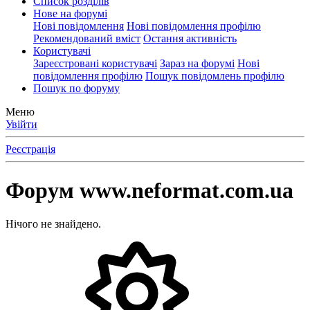
Список розділів
Нове на форумі
Нові повідомлення
Нові повідомлення профілю
Рекомендований вміст
Остання активність
Користувачі
Зареєстровані користувачі
Зараз на форумі
Нові
повідомлення профілю
Пошук повідомлень профілю
Пошук по форуму
Меню
Увійти
Реєстрація
Форум www.neformat.com.ua
Нічого не знайдено.