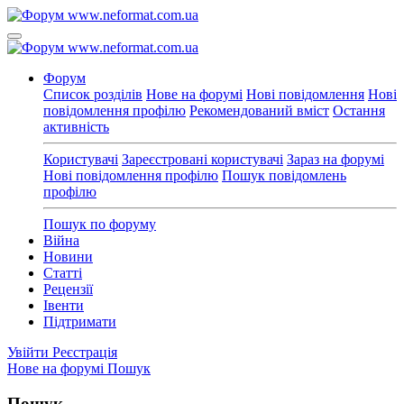
Форум
Список розділів
Нове на форумі
Нові повідомлення
Нові
повідомлення профілю
Рекомендований вміст
Остання
активність
Користувачі
Зареєстровані користувачі
Зараз на форумі
Нові повідомлення профілю
Пошук повідомлень
профілю
Пошук по форуму
Війна
Новини
Статті
Рецензії
Івенти
Підтримати
Увійти
Реєстрація
Нове на форумі
Пошук
Пошук