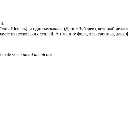
olk
Юлия Шевель), и один музыкант (Денис Зубарев), который делает
замес из нескольких стилей. А именно: фолк, электроника, дарк ф
female vocal
metal
metal
core