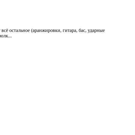
 всё остальное (аранжировки, гитара, бас, ударные
олк...