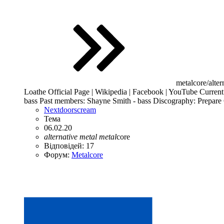
metalcore/alter
Loathe Official Page | Wikipedia | Facebook | YouTube Current 
bass Past members: Shayne Smith - bass Discography: Prepar
Nextdoorscream
Тема
06.02.20
alternative
metal
metal
core
Відповідей: 17
Форум:
Metalcore