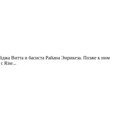
айджа Витта и басиста Райана Энрикеза. Позже к ним
 Rise...