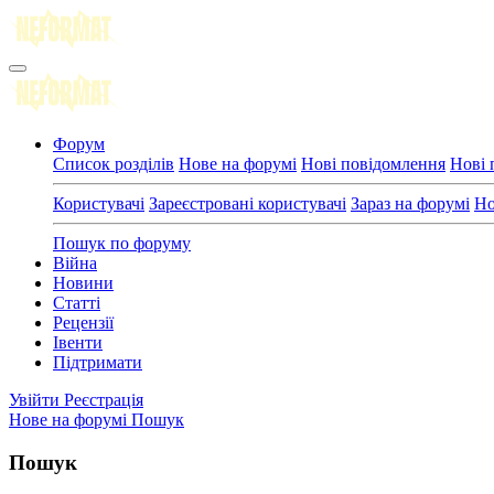
Форум
Список розділів
Нове на форумі
Нові повідомлення
Нові 
Користувачі
Зареєстровані користувачі
Зараз на форумі
Но
Пошук по форуму
Війна
Новини
Статті
Рецензії
Івенти
Підтримати
Увійти
Реєстрація
Нове на форумі
Пошук
Пошук