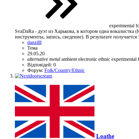
experimental f
SvaDaRa - дуэт из Харькова, в котором одна вокалистка (
инструменты, запись, сведение). В результате получается 
danzilll
Тема
29.05.20
alternative
metal
ambient
electronic
ethnic
experimental
Відповідей: 0
Форум:
Folk/Country/Ethnic
Loathe