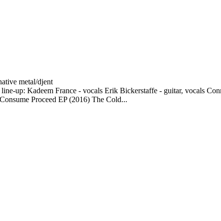
native metal/djent
line-up: Kadeem France - vocals Erik Bickerstaffe - guitar, vocals Con
e Consume Proceed EP (2016) The Cold...