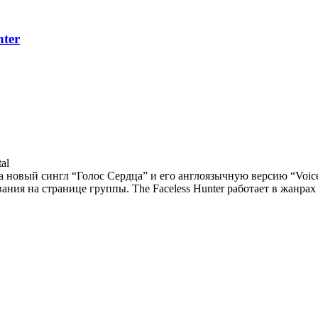
nter
al
ила новый сингл “Голос Сердца” и его англоязычную версию “Voice
ия на странице группы. The Faceless Hunter работает в жанрах о