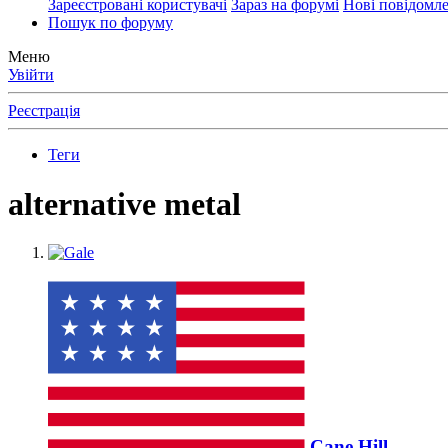
Зареєстровані користувачі
Зараз на форумі
Нові повідомл
Пошук по форуму
Меню
Увійти
Реєстрація
Теги
alternative metal
Cane Hill