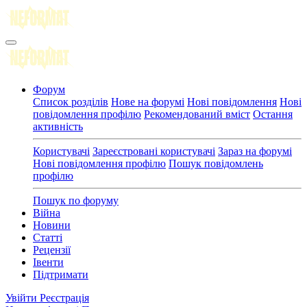
Форум
Список розділів
Нове на форумі
Нові повідомлення
Нові
повідомлення профілю
Рекомендований вміст
Остання
активність
Користувачі
Зареєстровані користувачі
Зараз на форумі
Нові повідомлення профілю
Пошук повідомлень
профілю
Пошук по форуму
Війна
Новини
Статті
Рецензії
Івенти
Підтримати
Увійти
Реєстрація