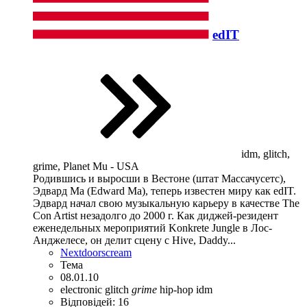
edIT
idm, glitch,
grime, Planet Mu - USA
Родившись и выросши в Вестоне (штат Массачусетс),
Эдвард Ма (Edward Ma), теперь известен миру как edIT.
Эдвард начал свою музыкальную карьеру в качестве The
Con Artist незадолго до 2000 г. Как диджей-резидент
еженедельных мероприятий Konkrete Jungle в Лос-
Анджелесе, он делит сцену с Hive, Daddy...
Nextdoorscream
Тема
08.01.10
electronic
glitch
grime
hip-hop
idm
Відповідей: 16