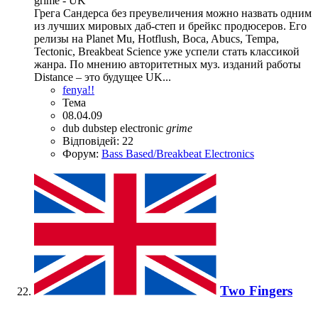
grime - UK
Грега Сандерса без преувеличения можно назвать одним
из лучших мировых даб-степ и брейкс продюсеров. Его
релизы на Planet Mu, Hotflush, Boca, Abucs, Tempa,
Tectonic, Breakbeat Science уже успели стать классикой
жанра. По мнению авторитетных муз. изданий работы
Distance – это будущее UK...
fenya!!
Тема
08.04.09
dub
dubstep
electronic
grime
Відповідей: 22
Форум:
Bass Based/Breakbeat Electronics
Two Fingers