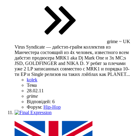
grime ~ UK
Virus Syndicate — дабстэп-грайм коллектив из
Манчестера состоящий из 4х человек, известного всем
дабстэп продюсера MRK1 aka Dj Mark One и 3х МС;s
JSD, GOLDFINGER and NIKA D. У ребят за плечами
уже 2 LP записанных совместно с MRK1 и порядка 10-
ти EP и Single релизов на таких лэйблах как PLANET...
kolek
Тема
28.02.11
grime
Відповідей: 6
Форум:
Hip-Hop