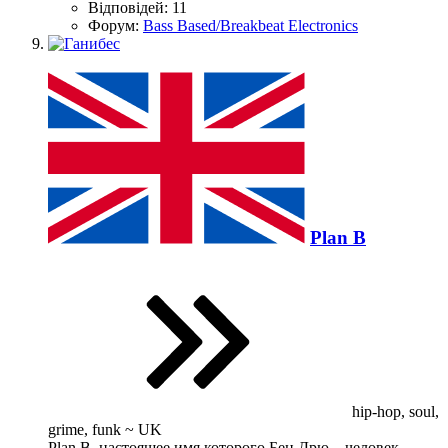
Відповідей: 11
Форум:
Bass Based/Breakbeat Electronics
Plan B
hip-hop, soul,
grime, funk ~ UK
Plan B, настоящее имя которого Бен Дрю – человек