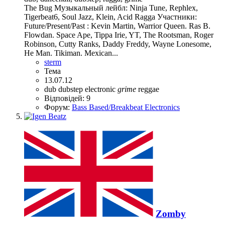
The Bug Музыкальный лейбл: Ninja Tune, Rephlex,
Tigerbeat6, Soul Jazz, Klein, Acid Ragga Участники:
Future/Present/Past : Kevin Martin, Warrior Queen. Ras B.
Flowdan. Space Ape, Tippa Irie, YT, The Rootsman, Roger
Robinson, Cutty Ranks, Daddy Freddy, Wayne Lonesome,
He Man. Tikiman. Mexican...
sterm
Тема
13.07.12
dub
dubstep
electronic
grime
reggae
Відповідей: 9
Форум:
Bass Based/Breakbeat Electronics
Zomby