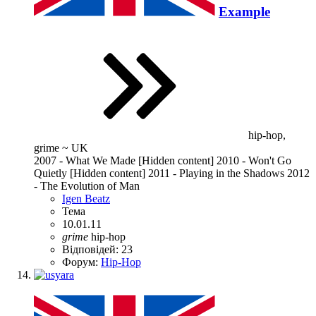
Example
hip-hop,
grime ~ UK
2007 - What We Made [Hidden content] 2010 - Won't Go
Quietly [Hidden content] 2011 - Playing in the Shadows 2012
- The Evolution of Man
Igen Beatz
Тема
10.01.11
grime
hip-hop
Відповідей: 23
Форум:
Hip-Hop