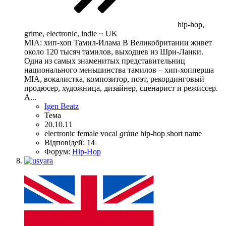
hip-hop,
grime, electronic, indie ~ UK
MIA: хип-хоп Тамил-Илама В Великобритании живет
около 120 тысяч тамилов, выходцев из Шри-Ланки.
Одна из самых знаменитых представительниц
национального меньшинства тамилов – хип-хопперша
MIA, вокалистка, композитор, поэт, рекординговый
продюсер, художница, дизайнер, сценарист и режиссер.
А...
Igen Beatz
Тема
20.10.11
electronic
female vocal
grime
hip-hop
short name
Відповідей: 14
Форум:
Hip-Hop