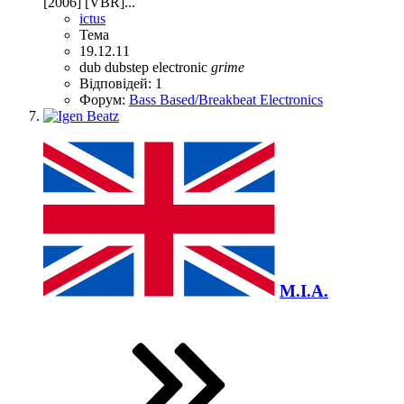
[2006] [VBR]...
ictus
Тема
19.12.11
dub
dubstep
electronic
grime
Відповідей: 1
Форум:
Bass Based/Breakbeat Electronics
M.I.A.