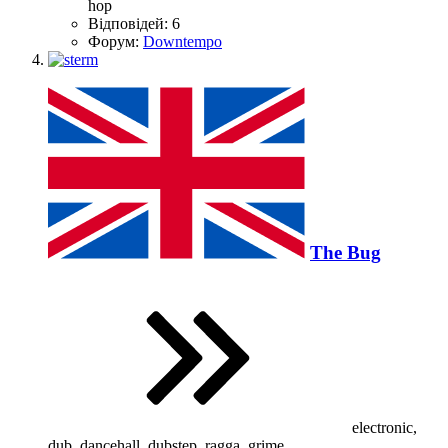
hop
Відповідей: 6
Форум:
Downtempo
The Bug
electronic,
dub, dancehall, dubstep, ragga, grime