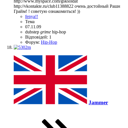
http://www.myspace.com/gsksoldat
http://vkontakte.ru/club11388822 очень достойный Рашн
Грайм! ! советую ознакомиться! ))
fenya!!
Тема
07.11.09
dubstep
grime
hip-hop
Відповідей: 1
Форум:
Hip-Hop
Jammer