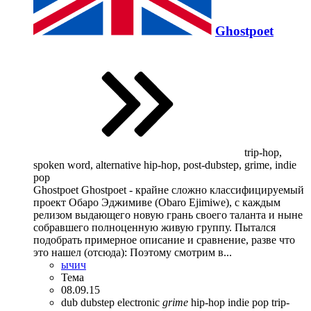
Ghostpoet
trip-hop,
spoken word, alternative hip-hop, post-dubstep, grime, indie
pop
Ghostpoet Ghostpoet - крайне сложно классифицируемый
проект Обаро Эджимиве (Obaro Ejimiwe), с каждым
релизом выдающего новую грань своего таланта и ныне
собравшего полноценную живую группу. Пытался
подобрать примерное описание и сравнение, разве что
это нашел (отсюда): Поэтому смотрим в...
ычич
Тема
08.09.15
dub
dubstep
electronic
grime
hip-hop
indie pop
trip-