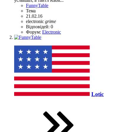
услышал, а тайтл Rabit...
FunnyTable
Тема
21.02.16
electronic
grime
Відповідей: 0
Форум:
Electronic
Lotic