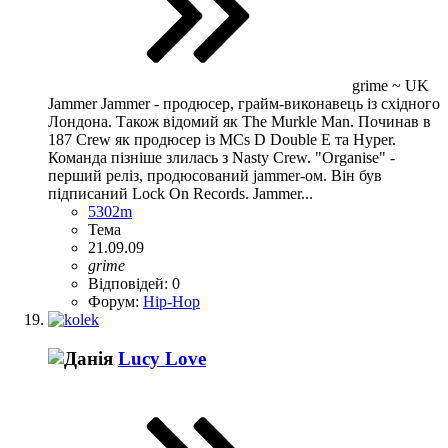
grime ~ UK
Jammer Jammer - продюсер, грайм-виконавець із східного
Лондона. Також відомий як The Murkle Man. Починав в
187 Crew як продюсер із MCs D Double E та Hyper.
Команда пізніше злилась з Nasty Crew. "Organise" -
перший реліз, продюсований jammer-ом. Він був
підписаний Lock On Records. Jammer...
5302m
Тема
21.09.09
grime
Відповідей: 0
Форум:
Hip-Hop
Lucy Love