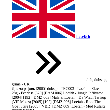
Loefah
dub, dubstep,
grime - UK
Дискография: [2005] dubstp - TEC003 - Loefah - Skream -
28g - Fearless [320] [BAM 006] Loefah - Jungle Infiltrator
[2004] [192] [DMZ 003] Mala & Loefah - Da Wrath Twisup
(VIP Mixes) [2005] [192] [DMZ 006] Loefah - Root The
Goat Stare [2005] [VBR] [DMZ 009] Loefah - Mud Rufage