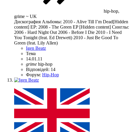
hip-hop,
grime ~ UK
Дискография Альбомы: 2010 - Alive Till I’m Dead[Hidden
content] EP: 2008 - The Green EP [Hidden content] Синглы:
2006 - Hard Night Out 2006 - Before I Die 2010 - I Need
You Tonight (feat. Ed Drewett) 2010 - Just Be Good To
Green (feat. Lily Allen)
Igen Beatz
Тема
14.01.11
grime
hip-hop
Відповідей: 14
Форум:
Hip-Hop