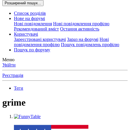
Розширений пошук...
Список розділів
Нове на форумі
Нові повідомлення
Нові повідомлення профілю
Рекомендований вміст
Остання активність
Користувачі
Зареєстровані користувачі
Зараз на форумі
Нові
повідомлення профілю
Пошук повідомлень профілю
Пошук по форуму
Меню
Увійти
Реєстрація
Теги
grime