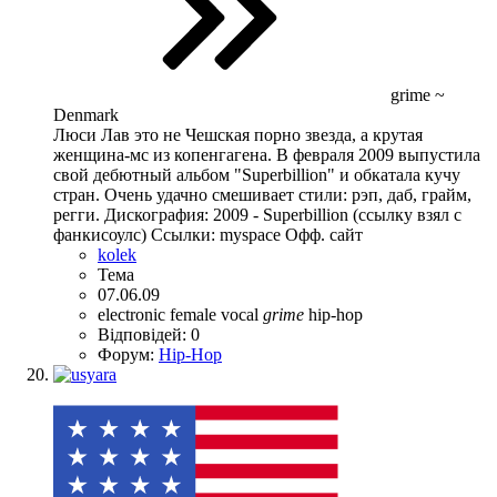
grime ~
Denmark
Люси Лав это не Чешская порно звезда, а крутая
женщина-мс из копенгагена. В февраля 2009 выпустила
свой дебютный альбом "Superbillion" и обкатала кучу
стран. Очень удачно смешивает стили: рэп, даб, грайм,
регги. Дискография: 2009 - Superbillion (ссылку взял с
фанкисоулс) Ссылки: myspace Офф. сайт
kolek
Тема
07.06.09
electronic
female vocal
grime
hip-hop
Відповідей: 0
Форум:
Hip-Hop