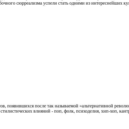
бочного сюрреализма успели стать одними из интереснейших кул
ов, появившихся после так называемой «альтернативной револю
тилистических влияний - поп, фолк, психоделия, хип-хоп, кантри