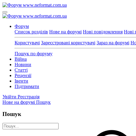
Форум
Список розділів
Нове на форумі
Нові повідомлення
Нові 
Користувачі
Зареєстровані користувачі
Зараз на форумі
Но
Пошук по форуму
Війна
Новини
Статті
Рецензії
Івенти
Підтримати
Увійти
Реєстрація
Нове на форумі
Пошук
Пошук