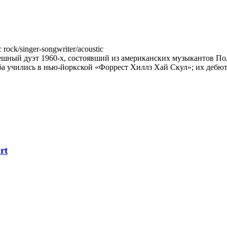
c rock/singer-songwriter/acoustic
шный дуэт 1960-х, состоявший из американских музыкантов Пола 
 оба учились в нью-йоркской «Форрест Хиллз Хай Скул»; их дебют
rt