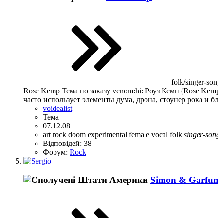
folk/singer-son
Rose Kemp Тема по заказу venom:hi: Роуз Кемп (Rose Kemp
часто использует элементы дума, дрона, стоунер рока и б
voidealist
Тема
07.12.08
art rock
doom
experimental
female vocal
folk
singer-son
Відповідей: 38
Форум:
Rock
Simon & Garfun