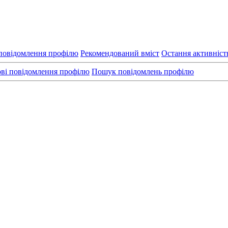
повідомлення профілю
Рекомендований вміст
Остання активніст
ві повідомлення профілю
Пошук повідомлень профілю