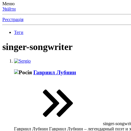
Меню
Увійти
Реєстрація
Теги
singer-songwriter
Гавриил Лубнин
singer-songwrit
Гавриил Лубнин Гавриил Лубнин – легендарный поэт и ху