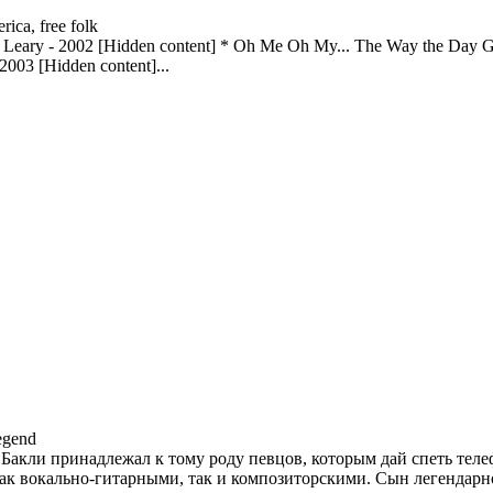
ica, free folk
Leary - 2002 [Hidden content] * Oh Me Oh My... The Way the Day Go
2003 [Hidden content]...
egend
Бакли принадлежал к тому роду певцов, которым дай спеть телеф
к вокально-гитарными, так и композиторскими. Сын легендарно