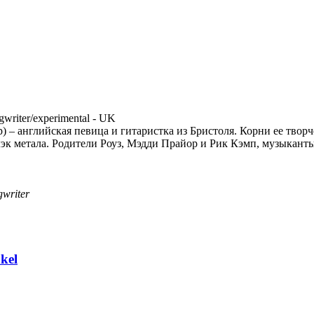
gwriter/experimental - UK
) – английская певица и гитаристка из Бристоля. Корни ее творч
лэк метала. Родители Роуз, Мэдди Прайор и Рик Кэмп, музыканты
gwriter
kel