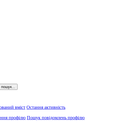
пошук...
ований вміст
Остання активність
ення профілю
Пошук повідомлень профілю