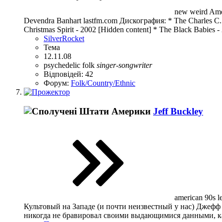
new weird Amer
Devendra Banhart lastfm.com Дискография: * The Charles C. 
Christmas Spirit - 2002 [Hidden content] * The Black Babies - 
SilverRocket
Тема
12.11.08
psychedelic folk
singer-songwriter
Відповідей: 42
Форум:
Folk/Country/Ethnic
Jeff Buckley
american 90s l
Культовый на Западе (и почти неизвестный у нас) Джефф 
никогда не бравировал своими выдающимися данными, ка