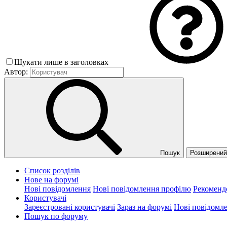
Шукати лише в заголовках
Автор:
Пошук
Розширений 
Список розділів
Нове на форумі
Нові повідомлення
Нові повідомлення профілю
Рекоменд
Користувачі
Зареєстровані користувачі
Зараз на форумі
Нові повідомл
Пошук по форуму