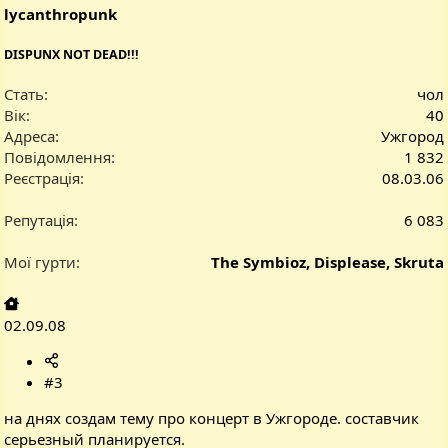
lycanthropunk
DISPUNX NOT DEAD!!!
Стать
чол
Вік
40
Адреса
Ужгород
Повідомлення
1 832
Реєстрація
08.03.06
Репутація
6 083
Мої гурти
The Symbioz, Displease, Skruta
02.09.08
#3
на днях создам тему про концерт в Ужгороде. составчик
серьезный планируется.