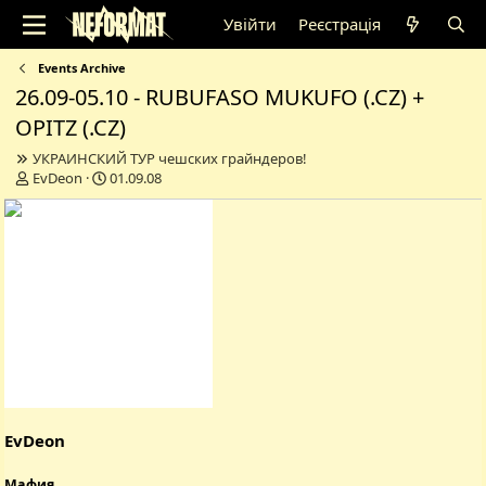
Увійти
Реєстрація
Events Archive
26.09-05.10 - RUBUFASO MUKUFO (.CZ) +
OPITZ (.CZ)
УКРАИНСКИЙ ТУР чешских грайндеров!
А
Д
EvDeon
01.09.08
в
а
т
т
о
а
р
с
т
т
е
в
м
о
и
р
е
н
н
я
EvDeon
Мафия