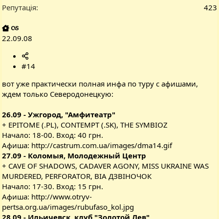
Репутація
423
22.09.08
#14
вот уже практически полная инфа по туру с афишами,
ждем только Северодонецкую:
26.09 - Ужгород, "Амфитеатр"
+ EPITOME (.PL), CONTEMPT (.SK), THE SYMBIOZ
Начало: 18-00. Вход: 40 грн.
Афиша:
http://castrum.com.ua/images/dma14.gif
27.09 - Коломыя, Молодежный Центр
+ CAVE OF SHADOWS, CADAVER AGONY, MISS UKRAINE WAS
MURDERED, PERFORATOR, ВІА ДЗВІНОЧОК
Начало: 17-30. Вход: 15 грн.
Афиша:
http://www.otryv-
pertsa.org.ua/images/rubufaso_kol.jpg
28.09 - Ильичевск, клуб "Золотой Лев"