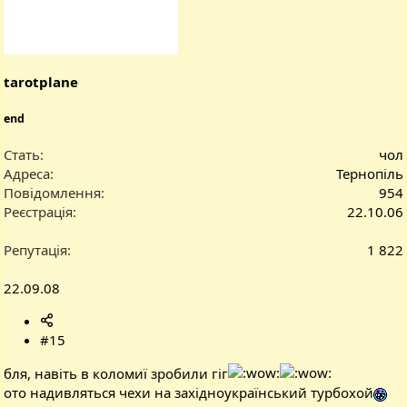
tarotplane
end
Стать
чол
Адреса
Тернопіль
Повідомлення
954
Реєстрація
22.10.06
Репутація
1 822
22.09.08
#15
бля, навіть в коломиї зробили гіг
ото надивляться чехи на західноукраїнський турбохой