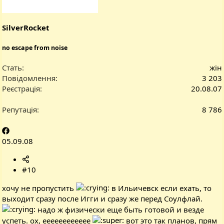
SilverRocket
no escape from noise
Стать
жін
Повідомлення
3 203
Реєстрація
20.08.07
Репутація
8 786
05.09.08
#10
хочу не пропустить
в Ильичевск если ехать, то
выходит сразу после Игги и сразу же перед Соулфлай.
надо ж физически еще быть готовой и везде
успеть. ох, ееееееееееее
вот это так планов, прям