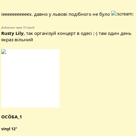
іееееееееееех. давно у львові подібного не було
Добавлено через 19 секунд
Rusty Lily
, так організуй концерт в одесі ;-) там один день
якраз вільний
ОСÖБА_1
vinyl 12"