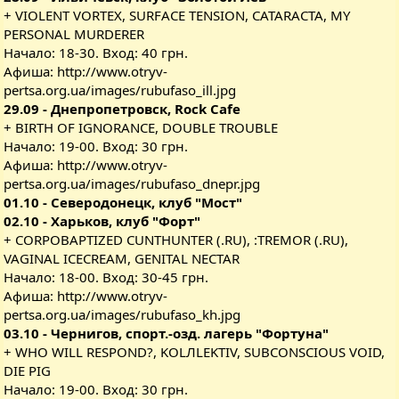
+ VIOLENT VORTEX, SURFACE TENSION, CATARACTA, MY
PERSONAL MURDERER
Начало: 18-30. Вход: 40 грн.
Афиша:
http://www.otryv-
pertsa.org.ua/images/rubufaso_ill.jpg
29.09 - Днепропетровск, Rock Cafe
+ BIRTH OF IGNORANCE, DOUBLE TROUBLE
Начало: 19-00. Вход: 30 грн.
Афиша:
http://www.otryv-
pertsa.org.ua/images/rubufaso_dnepr.jpg
01.10 - Северодонецк, клуб "Мост"
02.10 - Харьков, клуб "Форт"
+ CORPOBAPTIZED CUNTHUNTER (.RU), :TREMOR (.RU),
VAGINAL ICECREAM, GENITAL NECTAR
Начало: 18-00. Вход: 30-45 грн.
Афиша:
http://www.otryv-
pertsa.org.ua/images/rubufaso_kh.jpg
03.10 - Чернигов, спорт.-озд. лагерь "Фортуна"
+ WHO WILL RESPOND?, KOLЛLEKTIV, SUBCONSCIOUS VOID,
DIE PIG
Начало: 19-00. Вход: 30 грн.