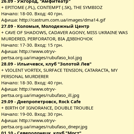
26.09 - Ужгород, "Амфитеатр"
+ EPITOME (.PL), CONTEMPT (.SK), THE SYMBIOZ
Начало: 18-00. Вход: 40 грн.
Афиша:
http://castrum.com.ua/images/dma14.gif
27.09 - Коломыя, Молодежный Центр
+ CAVE OF SHADOWS, CADAVER AGONY, MISS UKRAINE WAS
MURDERED, PERFORATOR, ВІА ДЗВІНОЧОК
Начало: 17-30. Вход: 15 грн.
Афиша:
http://www.otryv-
pertsa.org.ua/images/rubufaso_kol.jpg
28.09 - Ильичевск, клуб "Золотой Лев"
+ VIOLENT VORTEX, SURFACE TENSION, CATARACTA, MY
PERSONAL MURDERER
Начало: 18-30. Вход: 40 грн.
Афиша:
http://www.otryv-
pertsa.org.ua/images/rubufaso_ill.jpg
29.09 - Днепропетровск, Rock Cafe
+ BIRTH OF IGNORANCE, DOUBLE TROUBLE
Начало: 19-00. Вход: 30 грн.
Афиша:
http://www.otryv-
pertsa.org.ua/images/rubufaso_dnepr.jpg
01.10 - Северодонецк, клуб "Мост"