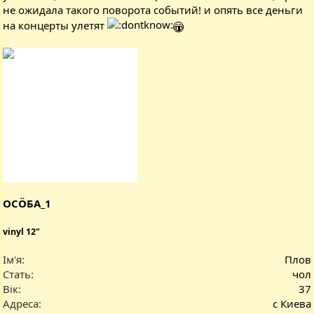
не ожидала такого поворота событий! и опять все деньги
на концерты улетят
ОСÖБА_1
vinyl 12"
Ім'я
Плов
Стать
чол
Вік
37
Адреса
с Киева