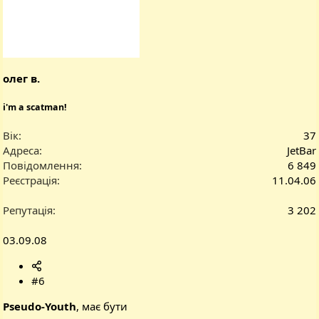
олег в.
i'm a scatman!
Вік
37
Адреса
JetBar
Повідомлення
6 849
Реєстрація
11.04.06
Репутація
3 202
03.09.08
#6
Pseudo-Youth
, має бути