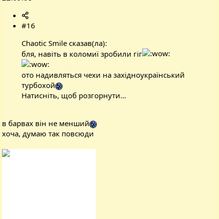
#16
Chaotic Smile сказав(ла):
бля, навіть в коломиї зробили гіг
ото надивляться чехи на західноукраїнський
турбохой
Натисніть, щоб розгорнути...
в барвах він не менший
хоча, думаю так повсюди