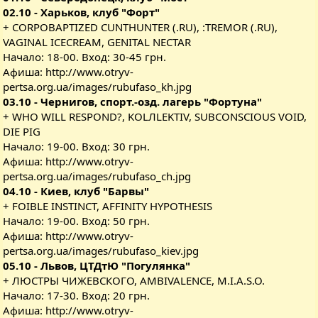
02.10 - Харьков, клуб "Форт"
+ CORPOBAPTIZED CUNTHUNTER (.RU), :TREMOR (.RU),
VAGINAL ICECREAM, GENITAL NECTAR
Начало: 18-00. Вход: 30-45 грн.
Афиша:
http://www.otryv-
pertsa.org.ua/images/rubufaso_kh.jpg
03.10 - Чернигов, спорт.-озд. лагерь "Фортуна"
+ WHO WILL RESPOND?, KOLЛLEKTIV, SUBCONSCIOUS VOID,
DIE PIG
Начало: 19-00. Вход: 30 грн.
Афиша:
http://www.otryv-
pertsa.org.ua/images/rubufaso_ch.jpg
04.10 - Киев, клуб "Барвы"
+ FOIBLE INSTINCT, AFFINITY HYPOTHESIS
Начало: 19-00. Вход: 50 грн.
Афиша:
http://www.otryv-
pertsa.org.ua/images/rubufaso_kiev.jpg
05.10 - Львов, ЦТДтЮ "Погулянка"
+ ЛЮСТРЫ ЧИЖЕВСКОГО, AMBIVALENCE, M.I.A.S.O.
Начало: 17-30. Вход: 20 грн.
Афиша:
http://www.otryv-