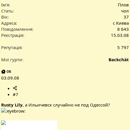
Ім'я
Плов
Стать
чол
Вік
37
Адреса
с Киева
Повідомлення
8 643
Реєстрація
15.03.08
Репутація
5 797
Мої гурти
Backchät
03.09.08
#7
Rusty Lily
, а Ильичевск случайно не под Одессой?