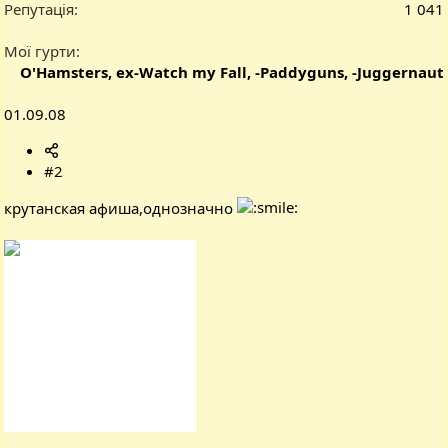
Репутація
1 041
Мої гурти
O'Hamsters, ex-Watch my Fall, -Paddyguns, -Juggernaut
01.09.08
#2
крутанская афиша,однозначно