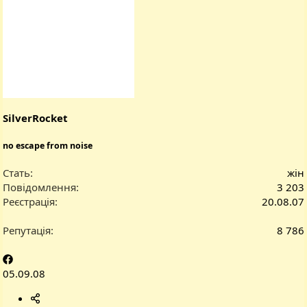
SilverRocket
no escape from noise
Стать
жін
Повідомлення
3 203
Реєстрація
20.08.07
Репутація
8 786
05.09.08