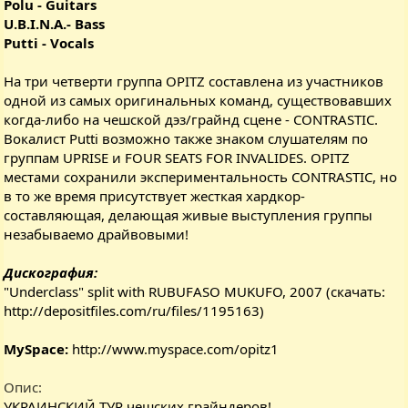
Polu - Guitars
U.B.I.N.A.- Bass
Putti - Vocals
На три четверти группа OPITZ составлена из участников
одной из самых оригинальных команд, существовавших
когда-либо на чешской дэз/грайнд сцене - CONTRASTIC.
Вокалист Putti возможно также знаком слушателям по
группам UPRISE и FOUR SEATS FOR INVALIDES. OPITZ
местами сохранили экспериментальность CONTRASTIC, но
в то же время присутствует жесткая хардкор-
составляющая, делающая живые выступления группы
незабываемо драйвовыми!
Дискография:
"Underclass" split with RUBUFASO MUKUFO, 2007 (скачать:
http://depositfiles.com/ru/files/1195163
)
MySpace:
http://www.myspace.com/opitz1
Опис
УКРАИНСКИЙ ТУР чешских грайндеров!