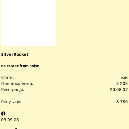
SilverRocket
no escape from noise
Стать
жін
Повідомлення
3 203
Реєстрація
20.08.07
Репутація
8 786
03.09.08