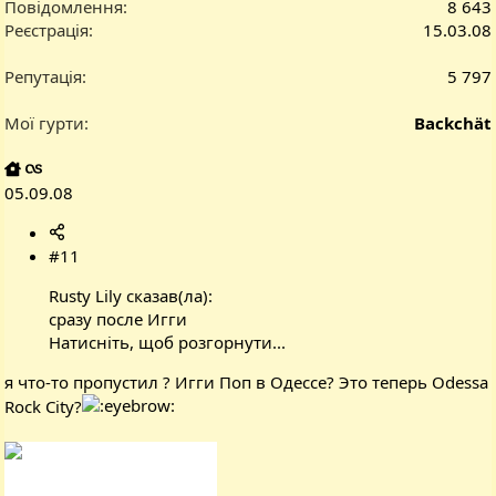
Повідомлення
8 643
Реєстрація
15.03.08
Репутація
5 797
Мої гурти
Backchät
05.09.08
#11
Rusty Lily сказав(ла):
сразу после Игги
Натисніть, щоб розгорнути...
я что-то пропустил ? Игги Поп в Одессе? Это теперь Odessa
Rock City?