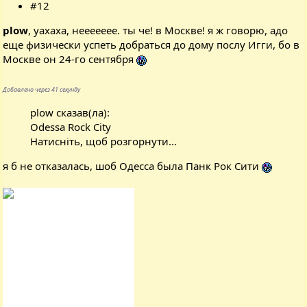
#12
plow
, уахаха, неееееее. ты че! в Москве! я ж говорю, адо
еще физически успеть добраться до дому послу Игги, бо в
Москве он 24-го сентября
Добавлено через 41 секунду
plow сказав(ла):
Odessa Rock City
Натисніть, щоб розгорнути...
я б не отказалась, шоб Одесса была Панк Рок Сити