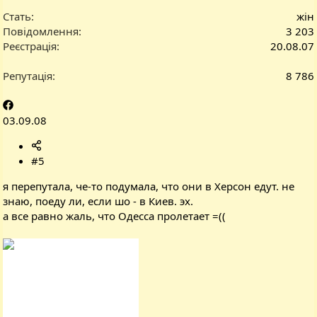
Стать
жін
Повідомлення
3 203
Реєстрація
20.08.07
Репутація
8 786
03.09.08
#5
я перепутала, че-то подумала, что они в Херсон едут. не
знаю, поеду ли, если шо - в Киев. эх.
а все равно жаль, что Одесса пролетает =((