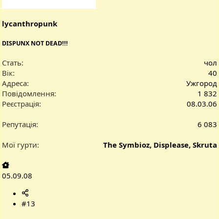
lycanthropunk
DISPUNX NOT DEAD!!!
Стать
чол
Вік
40
Адреса
Ужгород
Повідомлення
1 832
Реєстрація
08.03.06
Репутація
6 083
Мої гурти
The Symbioz, Displease, Skruta
05.09.08
#13