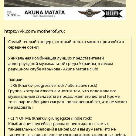
https://vk.com/motherof5r6
:
Самый теплый концерт, который только может произойти в
середине осени!
Уникальная комбинация лучших представителей
андеграундной музыкальной среды Украины, в самом
радушном клубе Харькова - Akuna Matata club!
Лайнап:
- 5R6 (Kharkiv, progressive rock / alternative rock)
Группа, которая известна многим тем, что поломала все
музыкальные стандарты и продолжает это делать! Кроме
того, парни обещают сыграть полноценный сет, что не может
не радовать!
- CITY OF ME (Kharkiv, grungegaze / indie rock)
Комбинация шугейза, гранжа и, неожиданно, самых
танцевальных мелодий в мире! Если вы думаете, что не
танцуете - вы просто еще не слышали этих загадочных ребят.