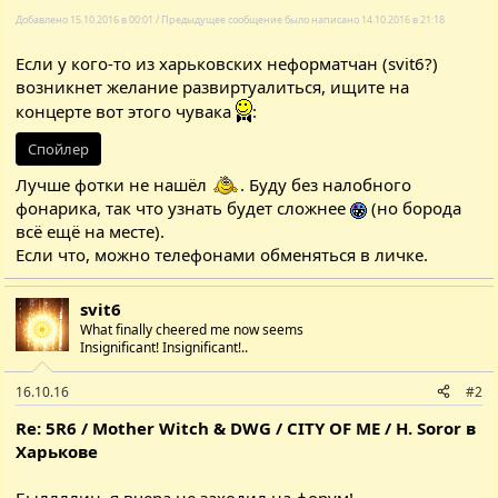
Добавлено 15.10.2016 в 00:01 / Предыдущее сообщение было написано 14.10.2016 в 21:18
Если у кого-то из харьковских неформатчан (svit6?)
возникнет желание развиртуалиться, ищите на
концерте вот этого чувака
:
Спойлер
Лучше фотки не нашёл
. Буду без налобного
фонарика, так что узнать будет сложнее
(но борода
всё ещё на месте).
Если что, можно телефонами обменяться в личке.
svit6
What finally cheered me now seems
Insignificant! Insignificant!..
16.10.16
#2
Re: 5R6 / Mother Witch & DWG / CITY OF ME / H. Soror в
Харькове
Быллллин, я вчера не заходил на форум!