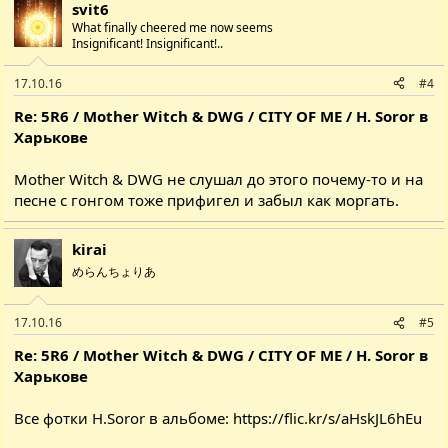
svit6
What finally cheered me now seems
Insignificant! Insignificant!..
17.10.16
#4
Re: 5R6 / Mother Witch & DWG / CITY OF ME / H. Soror в
Харькове
Mother Witch & DWG не слушал до этого почему-то и на
песне с гонгом тоже прифигел и забыл как моргать.
kirai
めらんちょりあ
17.10.16
#5
Re: 5R6 / Mother Witch & DWG / CITY OF ME / H. Soror в
Харькове
Все фотки H.Soror в альбоме:
https://flic.kr/s/aHskJL6hEu