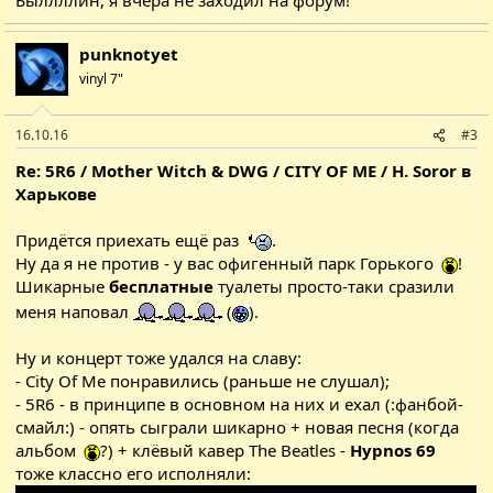
punknotyet
vinyl 7"
16.10.16
#3
Re: 5R6 / Mother Witch & DWG / CITY OF ME / H. Soror в
Харькове
Придётся приехать ещё раз
.
Ну да я не против - у вас офигенный парк Горького
!
Шикарные
бесплатные
туалеты просто-таки сразили
меня наповал
(
).
Ну и концерт тоже удался на славу:
- City Of Me понравились (раньше не слушал);
- 5R6 - в принципе в основном на них и ехал (:фанбой-
смайл:) - опять сыграли шикарно + новая песня (когда
альбом
?) + клёвый кавер The Beatles -
Hypnos 69
тоже классно его исполняли: