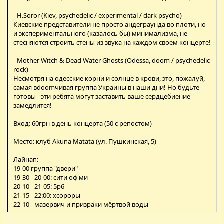
- H.Soror (Kiev, psychedelic / experimental / dark psycho)
Киевские представители не просто андеграунда во плоти, но
и экспериментального (казалось бы) минимализма, не
стесняются строить стены из звука на каждом своем концерте!
- Mother Witch & Dead Water Ghosts (Odessa, doom / psychedelic
rock)
Несмотря на одесские корни и солнце в крови, это, пожалуй,
самая вdoomчивая группа Украины в наши дни! Но будьте
готовы - эти ребята могут заставить ваше сердцебиение
замедлится!
Вход: 60грн в день концерта (50 с репостом)
Место: клуб Akuna Matata (ул. Пушкинская, 5)
Лайнап:
19-00 группа "двери"
19-30 - 20-00: сити оф ми
20-10 - 21-05: 5р6
21-15 - 22:00: хсороры
22-10 - мазервич и призраки мёртвой воды