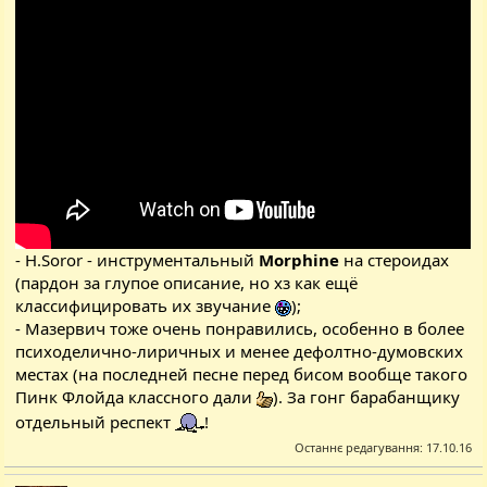
- H.Soror - инструментальный
Morphine
на стероидах
(пардон за глупое описание, но хз как ещё
классифицировать их звучание
);
- Мазервич тоже очень понравились, особенно в более
психоделично-лиричных и менее дефолтно-думовских
местах (на последней песне перед бисом вообще такого
Пинк Флойда классного дали
). За гонг барабанщику
отдельный респект
!
Останнє редагування:
17.10.16