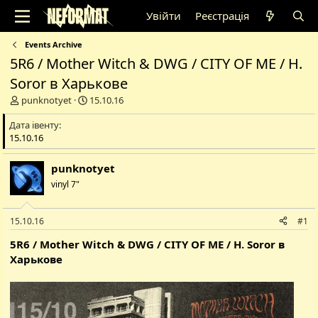
Увійти
Реєстрація
Events Archive
5R6 / Mother Witch & DWG / CITY OF ME / H.
Soror в Харькове
А
Д
punknotyet
15.10.16
в
а
Дата івенту
т
т
15.10.16
о
а
р
с
т
т
punknotyet
е
в
vinyl 7"
м
о
и
р
е
15.10.16
#1
н
н
5R6 / Mother Witch & DWG / CITY OF ME / H. Soror в
я
Харькове