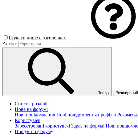
Шукати лише в заголовках
Автор:
Пошук
Розширений 
Список розділів
Нове на форумі
Нові повідомлення
Нові повідомлення профілю
Рекоменд
Користувачі
Зареєстровані користувачі
Зараз на форумі
Нові повідомл
Пошук по форуму