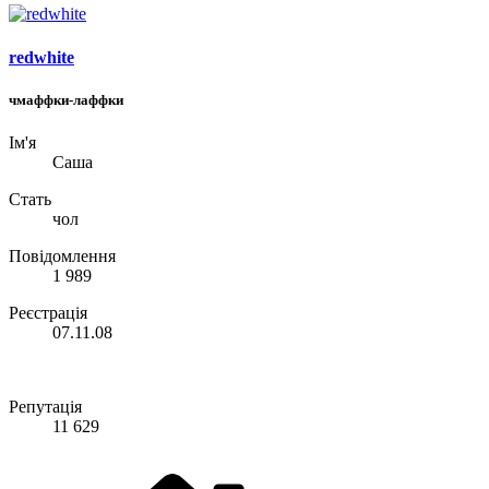
redwhite
чмаффки-лаффки
Ім'я
Саша
Стать
чол
Повідомлення
1 989
Реєстрація
07.11.08
Репутація
11 629