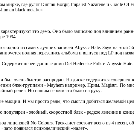
м мирке, где рулят Dimmu Borgir, Impaled Nazarene и Cradle Of 
human black metal».»
ор характеризуют это демо. Оно было записано под влиянием ранн
ре 1994.
ляется одной из самых лучших записей Abyssic Hate. Звук на этой 
ланируется полная перезапись альбома и выпуск под LP под назва
olk. Содержит переизданные демо Det Hedenske Folk и Abyssic Ha
й и был очень быстро распродан. На диске содержится совершенно
огими блэк-группами - Mayhem например. Прим. Magistr). По м
тойный релиз. Но нашим героям это было на руку:
ые эмоции. И мы просто рады, что смогли добиться желаемой це
 популярен - злобный, скоростной блэк - редкое явление в конце
д лицензией No Colours. Трек-лист состоит всего из 4 песен, об
 - зато появился психоделический «налет».