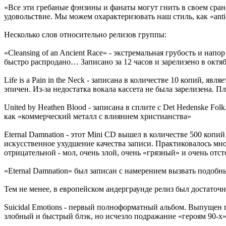
«Все эти гребаные фэнзины и фанаты могут гнить в своем срано
удовольствие. Мы можем охарактеризовать наш стиль, как «anti-
Несколько слов относительно релизов группы:
«Cleansing of an Ancient Race» - экстремальная грубость и нап
быстро распродано… Записано за 12 часов и зарелизено в октяб
Life is a Pain in the Neck - записана в количестве 10 копий, яв
эпичен. Из-за недостатка вокала кассета не была зарелизена. П
United by Heathen Blood - записана в сплите с Det Hedenske F
как «коммерческий металл с влиянием христианства»
Eternal Damnation - этот Mini CD вышел в количестве 500 копи
искусственное ухудшение качества записи. Практиковалось мн
отрицательной - мол, очень злой, очень «грязный» и очень отс
«Eternal Damnation» был записан с намерением вызвать подобн
Тем не менее, в европейском андерграунде релиз был достаточно
Suicidal Emotions - первый полноформатный альбом. Выпущен по
злобный и быстрый блэк, но исчезло подражание «героям 90-х»