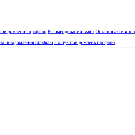
повідомлення профілю
Рекомендований вміст
Остання активніст
ві повідомлення профілю
Пошук повідомлень профілю