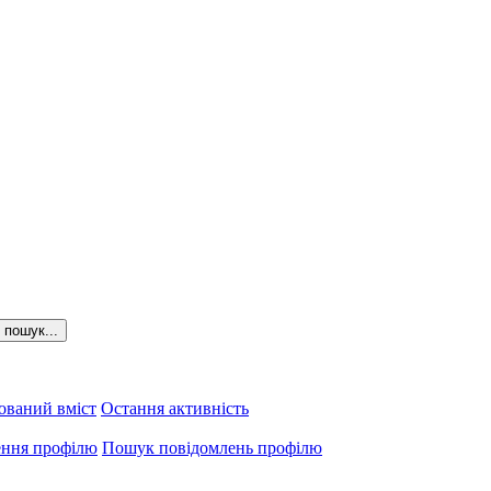
пошук...
ований вміст
Остання активність
ення профілю
Пошук повідомлень профілю