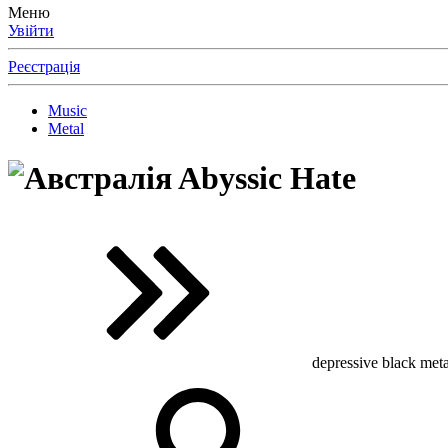
Меню
Увійти
Реєстрація
Music
Metal
Abyssic Hate
depressive black metal