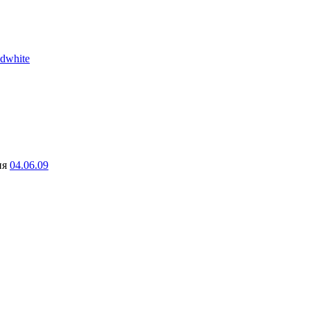
edwhite
ня
04.06.09