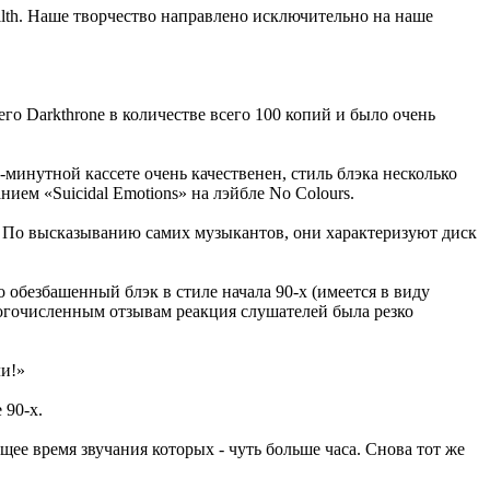
Filth. Наше творчество направлено исключительно на наше
его Darkthrone в количестве всего 100 копий и было очень
56-минутной кассете очень качественен, стиль блэка несколько
нием «Suicidal Emotions» на лэйбле No Colours.
te. По высказыванию самих музыкантов, они характеризуют диск
 обезбашенный блэк в стиле начала 90-х (имеется в виду
ногочисленным отзывам реакция слушателей была резко
ли!»
 90-х.
щее время звучания которых - чуть больше часа. Снова тот же