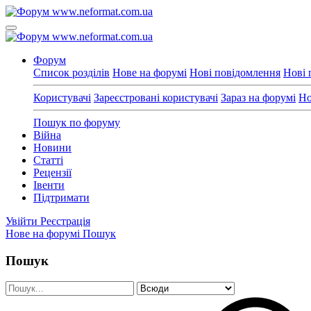
Форум
Список розділів
Нове на форумі
Нові повідомлення
Нові 
Користувачі
Зареєстровані користувачі
Зараз на форумі
Но
Пошук по форуму
Війна
Новини
Статті
Рецензії
Івенти
Підтримати
Увійти
Реєстрація
Нове на форумі
Пошук
Пошук