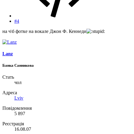
#4
на ч\б фотке на вокале Джон Ф. Кеннеди
Lanz
Банка Санникова
Стать
чол
Адреса
Lviv
Повідомлення
5 897
Реєстрація
16.08.07