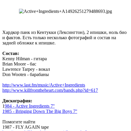
Хардкор панк из Кентукки (Лексингтон), 2 ипишки, ноль био
и фактов. Есть только несколько фотографий и состав на
задней обложке к ипишке.
Состав:
Kenny Hilman - гитара
Brian Moore - бас
Lawrence Tarpey - вокал
Don Wooten - барабаны
http://www.last.fm/music/Active+Ingredients
http://www.killfromtheheart.com/bands.php?id=617
Дискография:
1
984 - Active Ingredients 7''
1985 - Bringing Down The Big Boys 7''
Помогите найти
1987 - FLY AGAIN tape