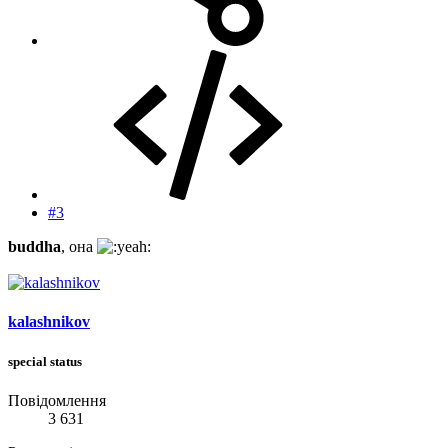
#3
buddha
, она
kalashnikov
special status
Повідомлення
3 631