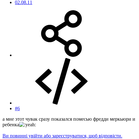
02.08.11
#6
а мне этот чувак сразу показался помесью фредди меркьюри и
ребенка
Ви повинні увійти або зареєструватися, щоб відповісти.