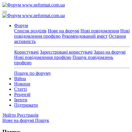
Форум
Список розділів
Нове на форумі
Нові повідомлення
Нові
повідомлення профілю
Рекомендований вміст
Остання
активність
Користувачі
Зареєстровані користувачі
Зараз на форумі
Нові повідомлення профілю
Пошук повідомлень
профілю
Пошук по форуму
Війна
Новини
Статті
Рецензії
Івенти
Підтримати
Увійти
Реєстрація
Нове на форумі
Пошук
Пошук