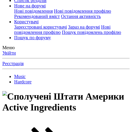
Список розділів
Нове на форумі
Нові повідомлення
Нові повідомлення профілю
Рекомендований вміст
Остання активність
Користувачі
Зареєстровані користувачі
Зараз на форумі
Нові
повідомлення профілю
Пошук повідомлень профілю
Пошук по форуму
Меню
Увійти
Реєстрація
Music
Hardcore
Active Ingredients