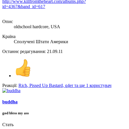
http://www.killfromtheheart.com/albums.php?
id=4367&band_id=617
Опис
oldschool hardcore, USA
Країна
Сполучені Штати Америки
Останнє редагування:
21.09.11
Реакції:
Rich
,
Pissed Up Bastard
,
q4er
та ще 1 користувач
buddha
god bless my ass
Стать