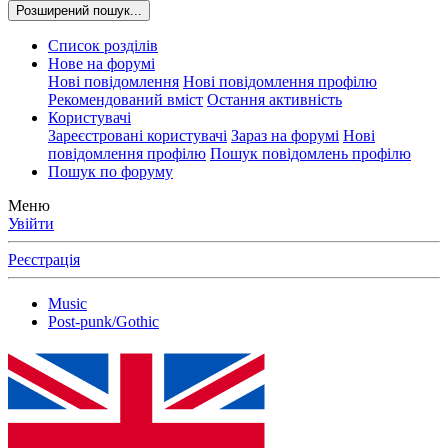
Розширений пошук...
Список розділів
Нове на форумі
Нові повідомлення
Нові повідомлення профілю
Рекомендований вміст
Остання активність
Користувачі
Зареєстровані користувачі
Зараз на форумі
Нові
повідомлення профілю
Пошук повідомлень профілю
Пошук по форуму
Меню
Увійти
Реєстрація
Music
Post-punk/Gothic