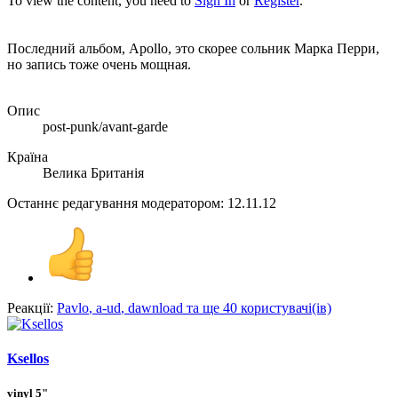
To view the content, you need to
Sign In
or
Register
.
Последний альбом, Apollo, это скорее сольник Марка Перри,
но запись тоже очень мощная.
Опис
post-punk/avant-garde
Країна
Велика Британія
Останнє редагування модератором:
12.11.12
Реакції:
Pavlo
,
a-ud
,
dawnload
та ще 40 користувачі(ів)
Ksellos
vinyl 5"