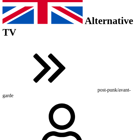
Alternative
TV
post-punk/avant-
garde