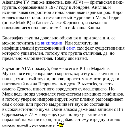
Alternative TV (так же известна, как ATV) — британская панк-
группа, образованная в 1977 году в Лондоне, Англия, и
исполнявшая скоростной атональный авангардный рок. Ядро
коллектива составили независимый журналист Марк Перри
(он же Mark P.) и басист Алекс Фергюсон, изначально
находившиеся под влиянием Can и Фрэнка Заппы.
Биография группы довольно объемная и, при желании, ее
можно почитать на
википедии
. Или заглянуть на
неофициальный русскоязычный
сайт
, сам факт существования
которого удивителен, потому что группа отличная, да, но
предельно малоизвестная. Totally underrated.
Звучание ATV, пожалуй, ближе всего к PIL и Magazine.
Музыка все еще сохраняет скорость, харизму классического
панка, суховатый звук и, порою, простоту композиции, да и
нагловатый вокал Перри очень в духе Buzzcocks, то есть
самого Девото, известного городского сумасшедшего. Но
Марк ведь не зря увлекался творчеством немецких грибников,
а потому уверено импровизирует, жует пленку, разговаривает
сам с собой или просто выдрачивает звук до состояния
высокочастотного шума. Один альбом даже был записан с Пи-
Орриджем, в 77-м году еще, судя по звуку - записан в
парадной на магнитофон, что добавляет ему изрядную долю
изюма, читай - очарования.