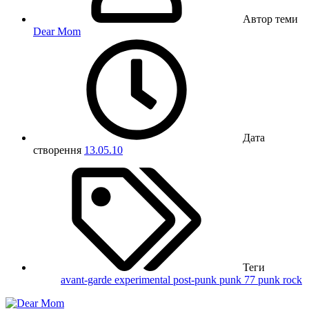
Автор теми
Dear Mom
Дата
створення
13.05.10
Теги
avant-garde
experimental
post-punk
punk 77
punk rock