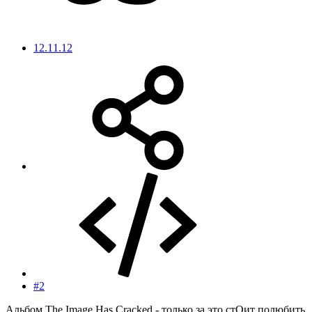
12.11.12
#2
Альбом The Image Has Cracked - только за это стОит полюбить