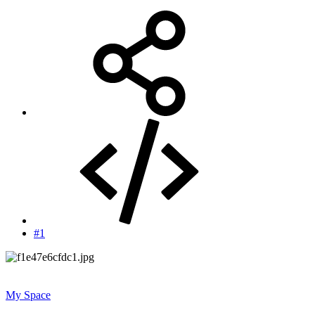
#1
My Space