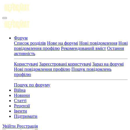
Форум
Список розділів
Нове на форумі
Нові повідомлення
Нові
повідомлення профілю
Рекомендований вміст
Остання
активність
Користувачі
Зареєстровані користувачі
Зараз на форумі
Нові повідомлення профілю
Пошук повідомлень
профілю
Пошук по форуму
Війна
Новини
Статті
Рецензії
Івенти
Підтримати
Увійти
Реєстрація