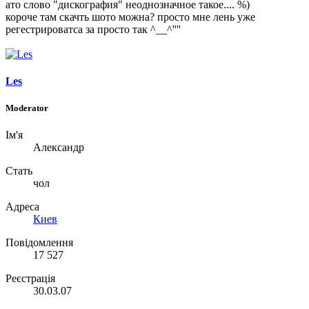
ато слово "дискография" неоднозначное такое.... %)
короче там скачть шото можна? просто мне лень уже
регестрироватса за просто так ^__^''''
Les
Moderator
Ім'я
Александр
Стать
чол
Адреса
Киев
Повідомлення
17 527
Реєстрація
30.03.07