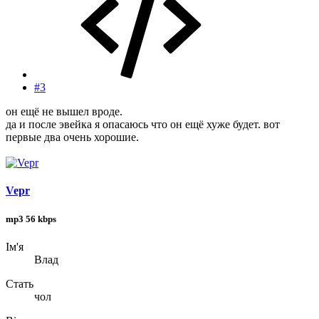
#3
он ещё не вышел вроде.
да и после эвейка я опасаюсь что он ещё хуже будет. вот
первые два очень хорошие.
Vepr
mp3 56 kbps
Ім'я
Влад
Стать
чол