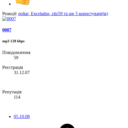
Реакції:
poltar
,
Enceladus
,
zitz59
та ще 5 користувачі(ів)
0007
mp3 128 kbps
Повідомлення
59
Реєстрація
31.12.07
Репутація
114
05.10.08