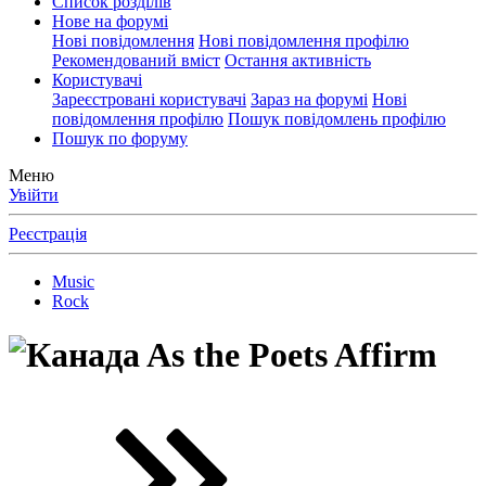
Список розділів
Нове на форумі
Нові повідомлення
Нові повідомлення профілю
Рекомендований вміст
Остання активність
Користувачі
Зареєстровані користувачі
Зараз на форумі
Нові
повідомлення профілю
Пошук повідомлень профілю
Пошук по форуму
Меню
Увійти
Реєстрація
Music
Rock
As the Poets Affirm