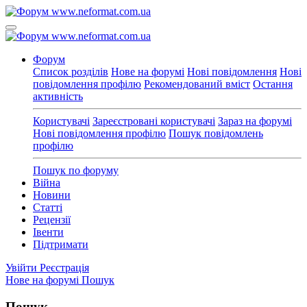
Форум
Список розділів
Нове на форумі
Нові повідомлення
Нові
повідомлення профілю
Рекомендований вміст
Остання
активність
Користувачі
Зареєстровані користувачі
Зараз на форумі
Нові повідомлення профілю
Пошук повідомлень
профілю
Пошук по форуму
Війна
Новини
Статті
Рецензії
Івенти
Підтримати
Увійти
Реєстрація
Нове на форумі
Пошук
Пошук