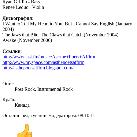
Ryan Griffin - Bass
Renee Leduc - Violin
Дискография
:
I Want to Tell My Heart to You, But I Cannot Say English (January
2004)
The Jaws that Bite, The Claws that Catch (November 2004)
Awake (November 2006)
Ссылки
:
http://www.last.fm/music/As+the+Poets+Affirm
http://www.myspace.com/asthepoetsaffirm
http://asthepoetsaffirm.blogspot.com/
Опис
Post-Rock, Instrumental Rock
Країна
Канада
Останнє редагування модератором:
08.10.11