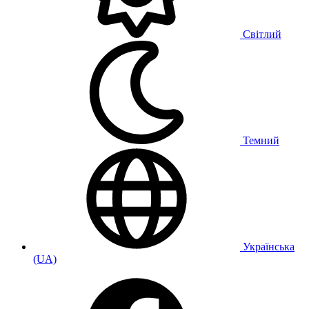
Світлий
Темний
Українська
(UA)