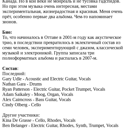
Канада. Но в кои веки не монреаль и не тусовка гадспидов.
Но при этом музыка очень интересная, местами
экспериментальная, жизнерадостная и красивая. Меня очень
прёт, особенно первые два альбома. Чем-то напоминает
зионов.
Био:
То, что начиналось в Оттаве в 2001-м году как акустическое
трио, в последствии превратилось в эклектичный состав из
семи человек, экспериментирующий с джазом, классической
музыкой и электроникой. Группа записала три
полноформатных альбома и распалась в 2007-м.
Состав
:
Последний:
Gary Udle - Acoustic and Electric Guitar, Vocals
Nathan Gara - Drums
Ryan Patterson - Electric Guitar, Pocket Trumpet, Vocals
Adam Saikaley - Moog, Organ, Vocals
Alex Cairncross - Bass Guitar, Vocals
Cindy Olberg - Cello
Другие участники:
Kina De Grasse - Cello, Rhodes, Vocals
Ben Belanger - Electric Guitar, Rhodes, Synth, Trumpet, Vocals