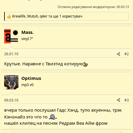
Останнє редагування модератором:
20.03.13
Krewlife
,
Mutuh
,
q4er
та ще 1 користувач
Р
е
а
Mass.
к
ц
vinyl 7"
і
ї
:
26.01.10
#2
Крутые. Наравне с Твизтид котирую
Optimus
mp3 v0
09.03.10
#3
вчера только послушал Гадс Хэнд, тупо ахуенны, трэк
Кэнонайз это что то
нашёл клипец на песняк Редрам Веа Айм фром