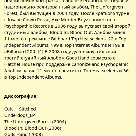
подписанием контракта с Canonize Productions. Первый
национально-релизованный альбом, The Unforgiven
Forest, был выпущен в 2004 году. После краткого турне
с Insane Clown Posse, Axe Murder Boyz совместно с
Psychopathic Records в 2006 году выпускает свой второй
студийный альбом, Blood In, Blood Out. Альбом занял
11 место в реитинге Billboard Top Heatseekers, 22 в Top
Independent Albums, 199 в Top Internet Albums и 199 в
аBillboard 200. [4] В 2008 году дуэт выпустил свой
третий студийный Альбом Gods Hand совмесно с
Hatchet House при поддержке Canonize and Psychopathic.
Альбом занял 11 место в реитинге Top Heatseekers и 36
в Top Independent Albums.
Дискография:
Cutt___Stitched
Underdogz_EP
The Unforgiven Forest (2004)
Blood In, Blood Out (2006)
Gods Hand (2008)