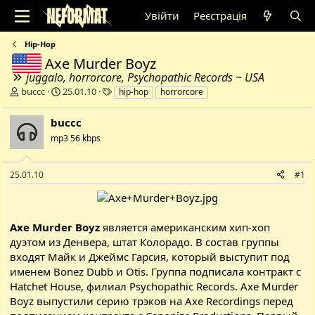
Увійти
Реєстрація
Hip-Hop
Axe Murder Boyz
juggalo, horrorcore, Psychopathic Records ~ USA
А
Д
Т
buccc
25.01.10
hip-hop
horrorcore
в
а
е
т
т
г
buccc
о
а
и
mp3 56 kbps
р
с
т
т
е
в
25.01.10
#1
м
о
и
р
е
н
Axe Murder Boyz
является американским хип-хоп
н
дуэтом из Денвера, штат Колорадо. В состав группы
я
входят Майк и Джеймс Гарсия, который выступит под
именем Bonez Dubb и Otis. Группа подписала контракт с
Hatchet House, филиал Psychopathic Records. Axe Murder
Boyz выпустили серию трэков на Axe Recordings перед